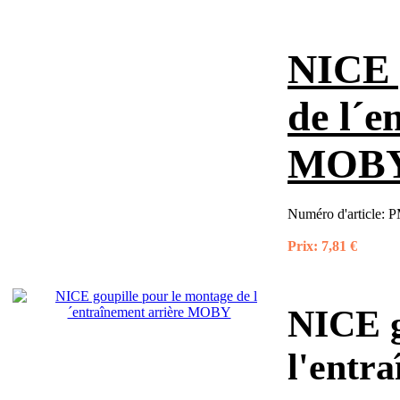
NICE 
de l´e
MOB
Numéro d'article:
P
Prix:
7,81 €
NICE g
l'entr