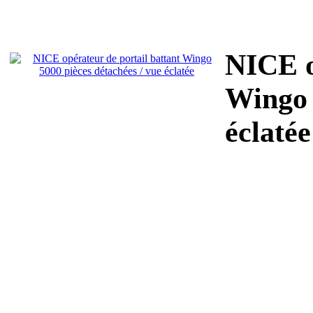
NICE o
Wingo 
éclatée 