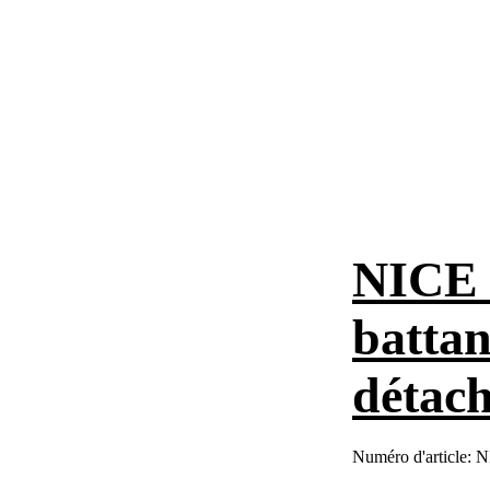
NICE o
battan
détach
Numéro d'article:
N