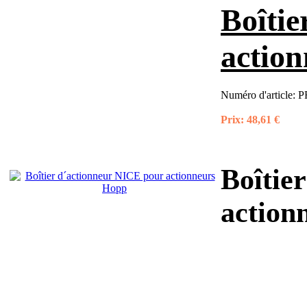
Boîti
actio
Numéro d'article:
P
Prix:
48,61 €
Boîtie
action