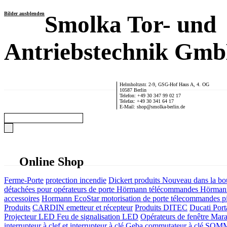
Bilder ausblenden
Smolka Tor- und
Antriebstechnik Gm
Helmholtzstr. 2-9, GSG-Hof Haus A, 4. OG
10587 Berlin
Telefon: +49 30 347 99 02 17
Telefax: +49 30 341 64 17
E-Mail: shop@smolka-berlin.de
Online Shop
Ferme-Porte
protection incendie
Dickert produits
Nouveau dans la bo
détachées pour opérateurs de porte
Hörmann télécommandes
Hörmann
accessoires
Hormann EcoStar motorisation de porte télecommandes pi
Produits
CARDIN emetteur et récepteur
Produits DITEC
Ducati Port
Projecteur LED Feu de signalisation LED
Opérateurs de fenêtre
Mara
interrupteur à clef et interrupteur à clé
Geba commutateur à clé
SOMME