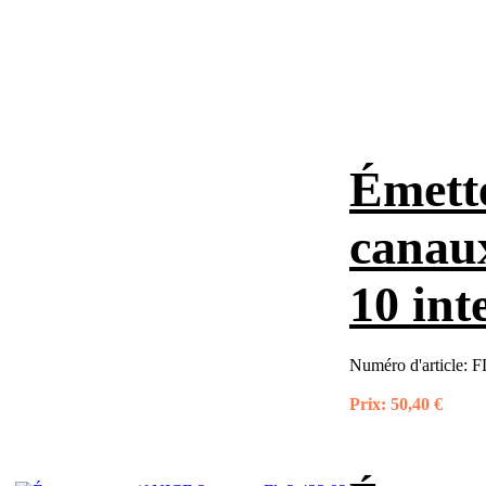
Émett
canau
10 int
Numéro d'article:
F
Prix:
50,40 €