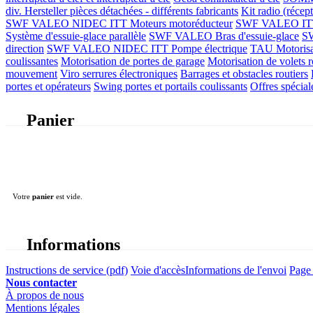
div. Hersteller
pièces détachées - différents fabricants
Kit radio (récep
SWF VALEO NIDEC ITT Moteurs motoréducteur
SWF VALEO ITT Mo
Système d'essuie-glace parallèle
SWF VALEO Bras d'essuie-glace
SW
direction
SWF VALEO NIDEC ITT Pompe électrique
TAU Motorisati
coulissantes
Motorisation de portes de garage
Motorisation de volets r
mouvement
Viro serrures électroniques
Barrages et obstacles routiers
portes et opérateurs
Swing portes et portails coulissants
Offres spécial
Panier
Votre
panier
est vide.
Informations
Instructions de service (pdf)
Voie d'accès
Informations de l'envoi
Page 
Nous contacter
À propos de nous
Mentions légales