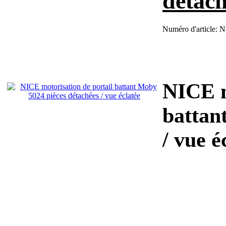
détach
Numéro d'article:
N
NICE m
battan
/ vue éc