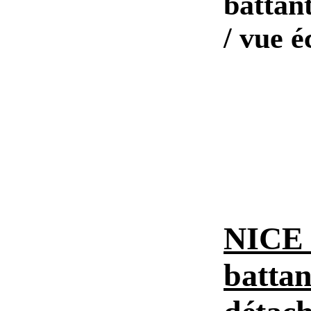
battan
/ vue éc
NICE m
battan