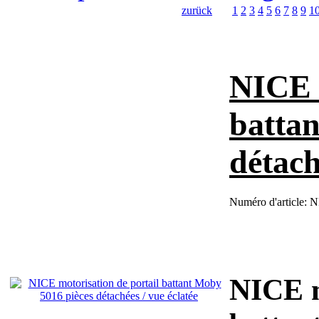
zurück
1
2
3
4
5
6
7
8
9
1
NICE m
battan
détach
Numéro d'article:
N
NICE m