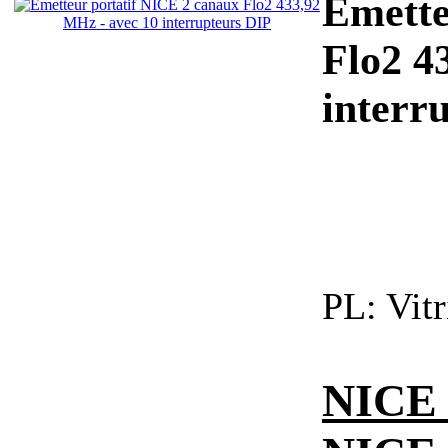
Émette
Flo2 4
interr
PL:
Vitr
NICE U