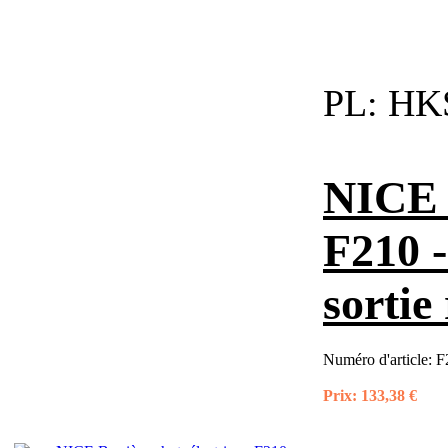
PL:
HKS
NICE 
F210 -
sortie 
Numéro d'article:
F
Prix:
133,38 €