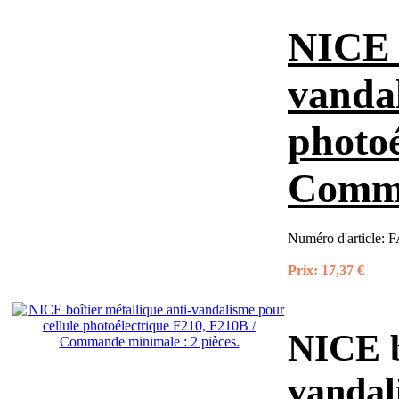
NICE b
vandal
photoé
Comma
Numéro d'article:
F
Prix:
17,37 €
NICE b
vandal