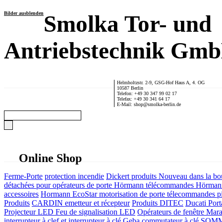
Bilder ausblenden
Smolka Tor- und
Antriebstechnik Gm
Helmholtzstr. 2-9, GSG-Hof Haus A, 4. OG
10587 Berlin
Telefon: +49 30 347 99 02 17
Telefax: +49 30 341 64 17
E-Mail: shop@smolka-berlin.de
Online Shop
Ferme-Porte
protection incendie
Dickert produits
Nouveau dans la bo
détachées pour opérateurs de porte
Hörmann télécommandes
Hörmann
accessoires
Hormann EcoStar motorisation de porte télecommandes pi
Produits
CARDIN emetteur et récepteur
Produits DITEC
Ducati Port
Projecteur LED Feu de signalisation LED
Opérateurs de fenêtre
Mara
interrupteur à clef et interrupteur à clé
Geba commutateur à clé
SOMME