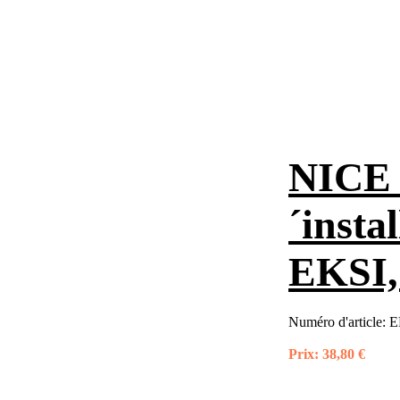
NICE k
´insta
EKSI,
Numéro d'article:
E
Prix:
38,80 €