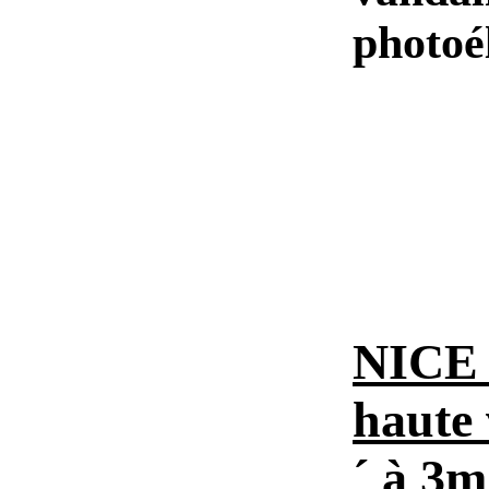
photoé
NICE 
haute 
´ à 3m