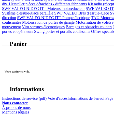
div. Hersteller
pièces détachées - différents fabricants
Kit radio (récep
SWF VALEO NIDEC ITT Moteurs motoréducteur
SWF VALEO ITT Mo
Système d'essuie-glace parallèle
SWF VALEO Bras d'essuie-glace
SW
direction
SWF VALEO NIDEC ITT Pompe électrique
TAU Motorisati
coulissantes
Motorisation de portes de garage
Motorisation de volets r
mouvement
Viro serrures électroniques
Barrages et obstacles routiers
portes et opérateurs
Swing portes et portails coulissants
Offres spécial
Panier
Votre
panier
est vide.
Informations
Instructions de service (pdf)
Voie d'accès
Informations de l'envoi
Page 
Nous contacter
À propos de nous
Mentions légales