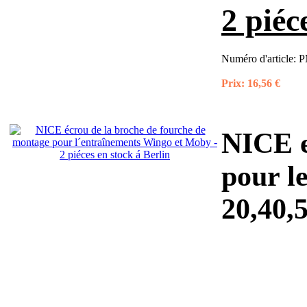
2 piéc
Numéro d'article:
P
Prix:
16,56 €
NICE e
pour l
20,40,