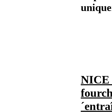
unique
NICE 
fourch
´entr