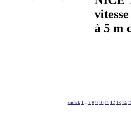
NICE 
vitesse
à 5 m 
zurück
1
...
7
8
9
10
11
12
13
14
1