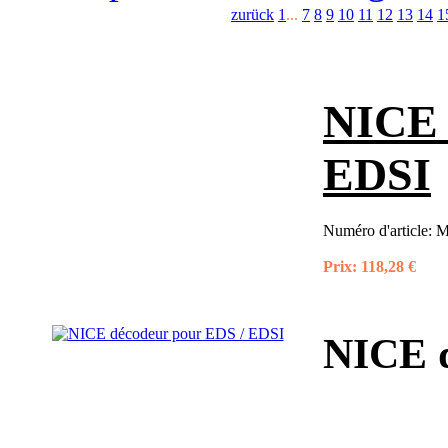
zurück
1
...
7
8
9
10
11
12
13
14
1
NICE 
EDSI
Numéro d'article:
Prix:
118,28 €
NICE d