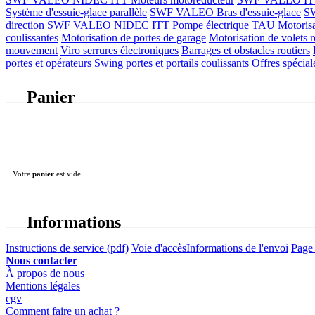
Système d'essuie-glace parallèle
SWF VALEO Bras d'essuie-glace
SW
direction
SWF VALEO NIDEC ITT Pompe électrique
TAU Motorisati
coulissantes
Motorisation de portes de garage
Motorisation de volets r
mouvement
Viro serrures électroniques
Barrages et obstacles routiers
portes et opérateurs
Swing portes et portails coulissants
Offres spécial
Panier
Votre
panier
est vide.
Informations
Instructions de service (pdf)
Voie d'accès
Informations de l'envoi
Page 
Nous contacter
À propos de nous
Mentions légales
cgv
Comment faire un achat ?