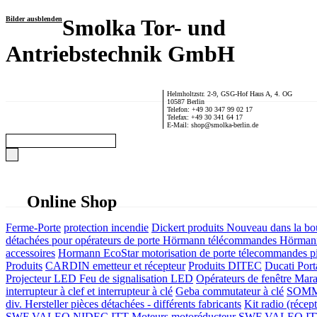
Bilder ausblenden
Smolka Tor- und
Antriebstechnik GmbH
Helmholtzstr. 2-9, GSG-Hof Haus A, 4. OG
10587 Berlin
Telefon: +49 30 347 99 02 17
Telefax: +49 30 341 64 17
E-Mail: shop@smolka-berlin.de
Online Shop
Ferme-Porte
protection incendie
Dickert produits
Nouveau dans la bo
détachées pour opérateurs de porte
Hörmann télécommandes
Hörmann
accessoires
Hormann EcoStar motorisation de porte télecommandes pi
Produits
CARDIN emetteur et récepteur
Produits DITEC
Ducati Port
Projecteur LED Feu de signalisation LED
Opérateurs de fenêtre
Mara
interrupteur à clef et interrupteur à clé
Geba commutateur à clé
SOMME
div. Hersteller
pièces détachées - différents fabricants
Kit radio (récep
SWF VALEO NIDEC ITT Moteurs motoréducteur
SWF VALEO ITT Mo