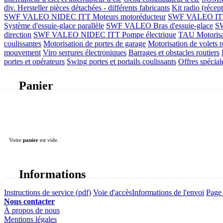
div. Hersteller
pièces détachées - différents fabricants
Kit radio (récep
SWF VALEO NIDEC ITT Moteurs motoréducteur
SWF VALEO ITT Mo
Système d'essuie-glace parallèle
SWF VALEO Bras d'essuie-glace
SW
direction
SWF VALEO NIDEC ITT Pompe électrique
TAU Motorisati
coulissantes
Motorisation de portes de garage
Motorisation de volets r
mouvement
Viro serrures électroniques
Barrages et obstacles routiers
portes et opérateurs
Swing portes et portails coulissants
Offres spécial
Panier
Votre
panier
est vide.
Informations
Instructions de service (pdf)
Voie d'accès
Informations de l'envoi
Page 
Nous contacter
À propos de nous
Mentions légales