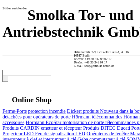
Bilder ausblenden
Smolka Tor- und
Antriebstechnik Gm
Helmholtzstr. 2-9, GSG-Hof Haus A, 4. OG
10587 Berlin
Telefon: +49 30 347 99 02 17
Telefax: +49 30 341 64 17
E-Mail: shop@smolka-berlin.de
Online Shop
Ferme-Porte
protection incendie
Dickert produits
Nouveau dans la bo
détachées pour opérateurs de porte
Hörmann télécommandes
Hörmann
accessoires
Hormann EcoStar motorisation de porte télecommandes pi
Produits
CARDIN emetteur et récepteur
Produits DITEC
Ducati Port
Projecteur LED Feu de signalisation LED
Opérateurs de fenêtre
Mara
interrupteur à clef et interrupteur à clé
Geba commutateur à clé
SOMME