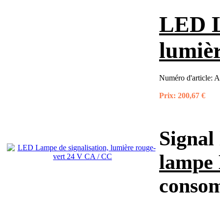
LED L
lumiè
Numéro d'article:
A
Prix:
200,67 €
Signal
lampe
consom