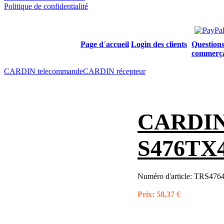
Politique de confidentialité
Page d´accueil
Login des clients
Questions
commerç
CARDIN telecommande
CARDIN récepteur
CARDIN 
S476TX4
Numéro d'article:
TRS47640
Prix:
58,37 €