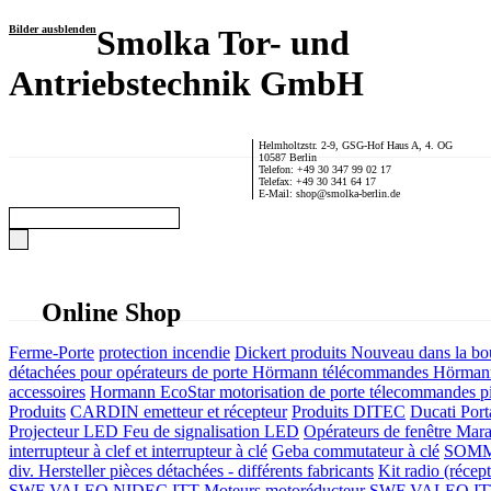
Bilder ausblenden
Smolka Tor- und
Antriebstechnik GmbH
Helmholtzstr. 2-9, GSG-Hof Haus A, 4. OG
10587 Berlin
Telefon: +49 30 347 99 02 17
Telefax: +49 30 341 64 17
E-Mail: shop@smolka-berlin.de
Online Shop
Ferme-Porte
protection incendie
Dickert produits
Nouveau dans la bo
détachées pour opérateurs de porte
Hörmann télécommandes
Hörmann
accessoires
Hormann EcoStar motorisation de porte télecommandes pi
Produits
CARDIN emetteur et récepteur
Produits DITEC
Ducati Port
Projecteur LED Feu de signalisation LED
Opérateurs de fenêtre
Mara
interrupteur à clef et interrupteur à clé
Geba commutateur à clé
SOMME
div. Hersteller
pièces détachées - différents fabricants
Kit radio (récep
SWF VALEO NIDEC ITT Moteurs motoréducteur
SWF VALEO ITT Mo