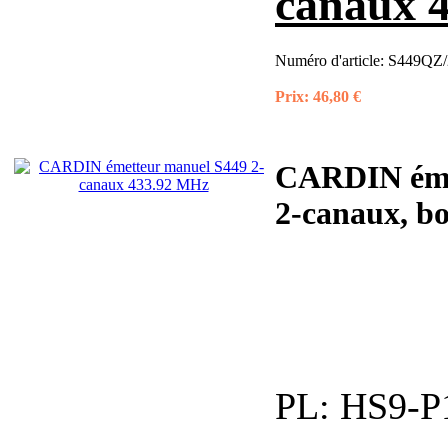
canaux 
Numéro d'article:
S449QZ/
Prix:
46,80 €
CARDIN émet
2-canaux, boî
PL:
HS9-P