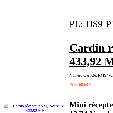
PL:
HS9-P
Cardin r
433,92 
Numéro d'article:
RMS476
Prix:
68,64 €
Mini récept