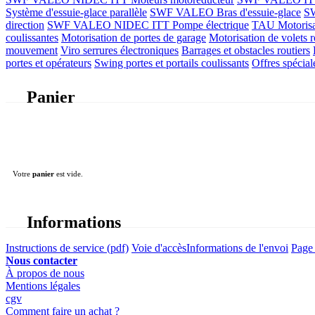
Système d'essuie-glace parallèle
SWF VALEO Bras d'essuie-glace
SW
direction
SWF VALEO NIDEC ITT Pompe électrique
TAU Motorisati
coulissantes
Motorisation de portes de garage
Motorisation de volets r
mouvement
Viro serrures électroniques
Barrages et obstacles routiers
portes et opérateurs
Swing portes et portails coulissants
Offres spécial
Panier
Votre
panier
est vide.
Informations
Instructions de service (pdf)
Voie d'accès
Informations de l'envoi
Page 
Nous contacter
À propos de nous
Mentions légales
cgv
Comment faire un achat ?