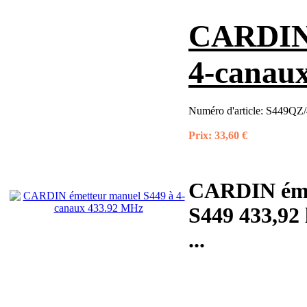
CARDIN 
4-canau
Numéro d'article:
S449QZ/
Prix:
33,60 €
CARDIN éme
S449 433,92 
...