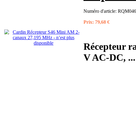
Numéro d'article:
RQM046
Prix:
79,68 €
Récepteur r
V AC-DC, ...