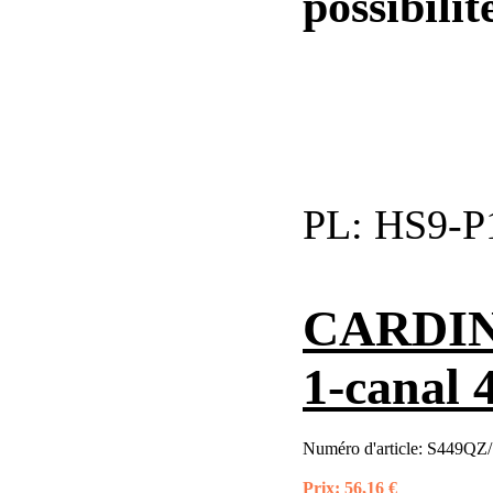
possibilit
PL:
HS9-P
CARDIN 
1-canal
Numéro d'article:
S449QZ/
Prix:
56,16 €