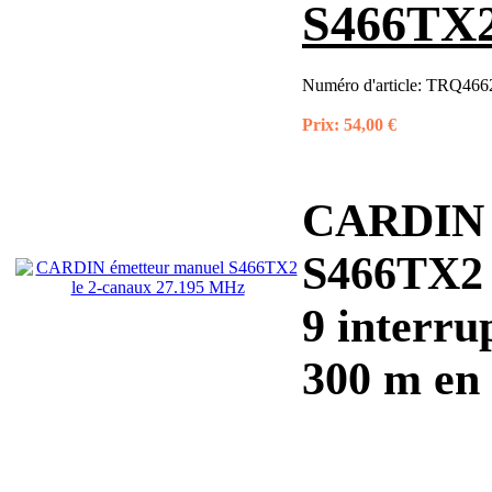
S466TX2
Numéro d'article:
TRQ4662
Prix:
54,00 €
CARDIN é
S466TX2 
9 interru
300 m en 