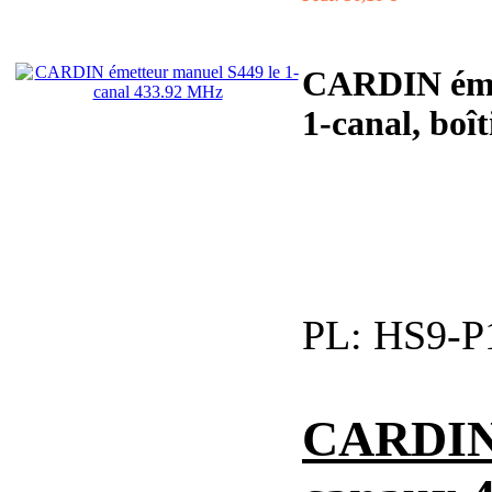
CARDIN émet
1-canal, boîti
PL:
HS9-P
CARDIN 