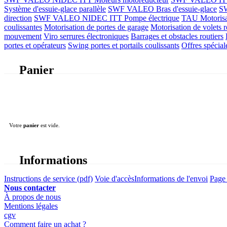
Système d'essuie-glace parallèle
SWF VALEO Bras d'essuie-glace
SW
direction
SWF VALEO NIDEC ITT Pompe électrique
TAU Motorisati
coulissantes
Motorisation de portes de garage
Motorisation de volets r
mouvement
Viro serrures électroniques
Barrages et obstacles routiers
portes et opérateurs
Swing portes et portails coulissants
Offres spécial
Panier
Votre
panier
est vide.
Informations
Instructions de service (pdf)
Voie d'accès
Informations de l'envoi
Page 
Nous contacter
À propos de nous
Mentions légales
cgv
Comment faire un achat ?