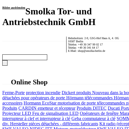
Bilder ausblenden
Smolka Tor- und
Antriebstechnik GmbH
Helmholtzstr. 2-9, GSG-Hof Haus A, 4. OG
10587 Berlin
Telefon: +49 30 347 99 02 17
Telefax: +49 30 341 64 17
E-Mail: shop@smolka-berlin.de
Online Shop
Ferme-Porte
protection incendie
Dickert produits
Nouveau dans la bo
détachées pour opérateurs de porte
Hörmann télécommandes
Hörmann
accessoires
Hormann EcoStar motorisation de porte télecommandes pi
Produits
CARDIN emetteur et récepteur
Produits DITEC
Ducati Port
Projecteur LED Feu de signalisation LED
Opérateurs de fenêtre
Mara
interrupteur à clef et interrupteur à clé
Geba commutateur à clé
SOMME
div. Hersteller
pièces détachées - différents fabricants
Kit radio (récep
SWF VALEO NIDEC ITT Moteurs motoréducteur
SWF VALEO ITT Mo