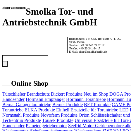
Bilder ausblenden
Smolka Tor- und
Antriebstechnik GmbH
Helmholtzstr. 2-9, GSG-Hof Haus A, 4. OG
10587 Berlin
Telefon: +49 30 347 99 02 17
Telefax: +49 30 341 64 17
E-Mail: shop@smolka-berlin.de
Online Shop
Türschließer
Brandschutz
Dickert Produkte
Neu im Shop
DOGA Pro
Handsender
Hörmann Empfänger
Hörmann Torantriebe
Hörmann Tür
Bernal Garagentorantriebe
Berner Produkte
BFT Produkte
CAME Pr
Torantriebe
ELKA Produkte
Einhell Ersatzteile für Torantriebe
LED F
Normstahl Produkte
Novoferm Produkte
Orion Schlüsselschalter und 
Teckentrup Produkte
Tousek Produkte
Universal Ersatzteile für Tore 
Handsender
Planetengetriebemotor
Seefrid Motor Getriebemotore alle
Wischermotor, Scheibenwischermotor, Wischeranlage
SWF VALEO ITT