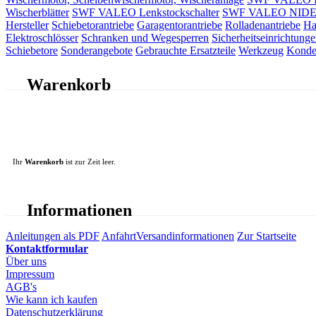
Wischerblätter
SWF VALEO Lenkstockschalter
SWF VALEO NIDEC 
Hersteller
Schiebetorantriebe
Garagentorantriebe
Rolladenantriebe
Ha
Elektroschlösser
Schranken und Wegesperren
Sicherheitseinrichtunge
Schiebetore
Sonderangebote
Gebrauchte Ersatzteile
Werkzeug
Konde
Warenkorb
Ihr
Warenkorb
ist zur Zeit leer.
Informationen
Anleitungen als PDF
Anfahrt
Versandinformationen
Zur Startseite
Kontaktformular
Über uns
Impressum
AGB's
Wie kann ich kaufen
Datenschutzerklärung