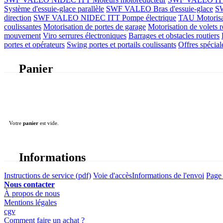
Système d'essuie-glace parallèle
SWF VALEO Bras d'essuie-glace
SW
direction
SWF VALEO NIDEC ITT Pompe électrique
TAU Motorisati
coulissantes
Motorisation de portes de garage
Motorisation de volets r
mouvement
Viro serrures électroniques
Barrages et obstacles routiers
portes et opérateurs
Swing portes et portails coulissants
Offres spécial
Panier
Votre
panier
est vide.
Informations
Instructions de service (pdf)
Voie d'accès
Informations de l'envoi
Page 
Nous contacter
À propos de nous
Mentions légales
cgv
Comment faire un achat ?