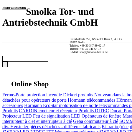
Bilder ausblenden
Smolka Tor- und
Antriebstechnik GmbH
Helmholtzstr. 2-9, GSG-Hof Haus A, 4. OG
10587 Berlin
Telefon: +49 30 347 99 02 17
Telefax: +49 30 341 64 17
E-Mail: shop@smolka-berlin.de
Online Shop
Ferme-Porte
protection incendie
Dickert produits
Nouveau dans la bo
détachées pour opérateurs de porte
Hörmann télécommandes
Hörmann
accessoires
Hormann EcoStar motorisation de porte télecommandes pi
Produits
CARDIN emetteur et récepteur
Produits DITEC
Ducati Port
Projecteur LED Feu de signalisation LED
Opérateurs de fenêtre
Mara
interrupteur à clef et interrupteur à clé
Geba commutateur à clé
SOMME
div. Hersteller
pièces détachées - différents fabricants
Kit radio (récep
SWF VALEO NIDEC ITT Moteurs motoréducteur
SWF VALEO ITT Mo