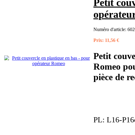
Petit cou
opérateu
Numéro d'article:
602
Prix:
11,56 €
Petit couv
Romeo pou
pièce de r
PL:
L16-P16