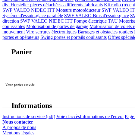
div. Hersteller
pièces détachées - différents fabricants
Kit radio (récep
SWF VALEO NIDEC ITT Moteurs motoréducteur
SWF VALEO ITT Mo
Système d'essuie-glace parallèle
SWF VALEO Bras d'essuie-glace
SW
direction
SWF VALEO NIDEC ITT Pompe électrique
TAU Motorisati
coulissantes
Motorisation de portes de garage
Motorisation de volets r
mouvement
Viro serrures électroniques
Barrages et obstacles routiers
portes et opérateurs
Swing portes et portails coulissants
Offres spécial
Panier
Votre
panier
est vide.
Informations
Instructions de service (pdf)
Voie d'accès
Informations de l'envoi
Page 
Nous contacter
À propos de nous
Mentions légales