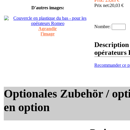
Prix:
23,83 €
Prix net:
20,03 €
D'autres images:
Nombre:
Agrandir
l'image
Description 
opérateurs
Recommander ce pr
Optionales Zubehör / opti
en option