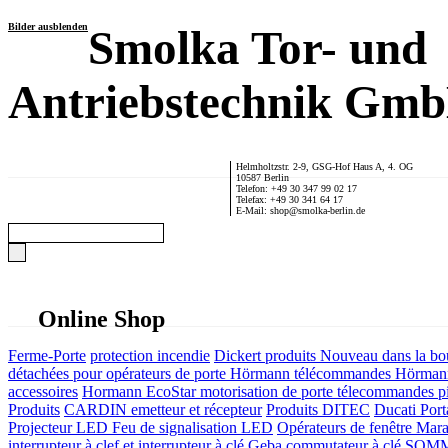
Bilder ausblenden
Smolka Tor- und
Antriebstechnik Gm
Helmholtzstr. 2-9, GSG-Hof Haus A, 4. OG
10587 Berlin
Telefon: +49 30 347 99 02 17
Telefax: +49 30 341 64 17
E-Mail: shop@smolka-berlin.de
Online Shop
Ferme-Porte
protection incendie
Dickert produits
Nouveau dans la bo
détachées pour opérateurs de porte
Hörmann télécommandes
Hörmann
accessoires
Hormann EcoStar motorisation de porte télecommandes pi
Produits
CARDIN emetteur et récepteur
Produits DITEC
Ducati Port
Projecteur LED Feu de signalisation LED
Opérateurs de fenêtre
Mara
interrupteur à clef et interrupteur à clé
Geba commutateur à clé
SOMME