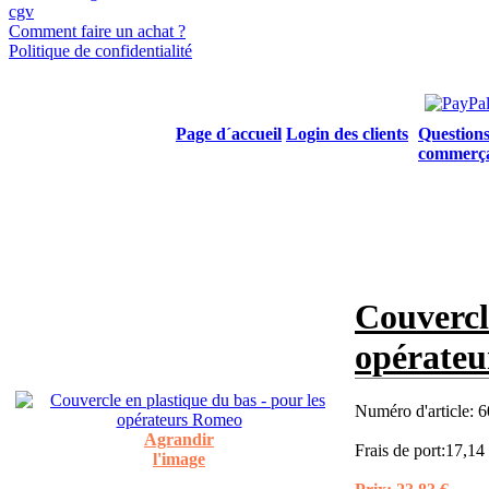
cgv
Comment faire un achat ?
Politique de confidentialité
Page d´accueil
Login des clients
Questions
commerç
Couvercle
opérate
Numéro d'article:
6
Agrandir
Frais de port:
17,14
l'image