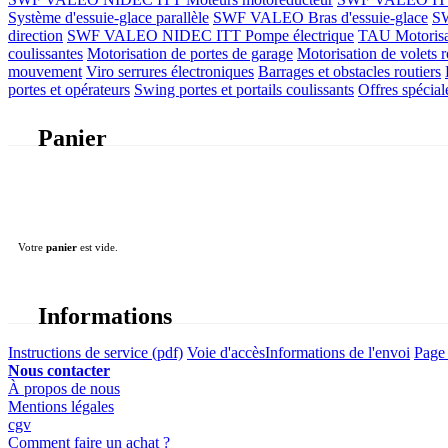
Système d'essuie-glace parallèle
SWF VALEO Bras d'essuie-glace
SW
direction
SWF VALEO NIDEC ITT Pompe électrique
TAU Motorisati
coulissantes
Motorisation de portes de garage
Motorisation de volets r
mouvement
Viro serrures électroniques
Barrages et obstacles routiers
portes et opérateurs
Swing portes et portails coulissants
Offres spécial
Panier
Votre
panier
est vide.
Informations
Instructions de service (pdf)
Voie d'accès
Informations de l'envoi
Page 
Nous contacter
À propos de nous
Mentions légales
cgv
Comment faire un achat ?