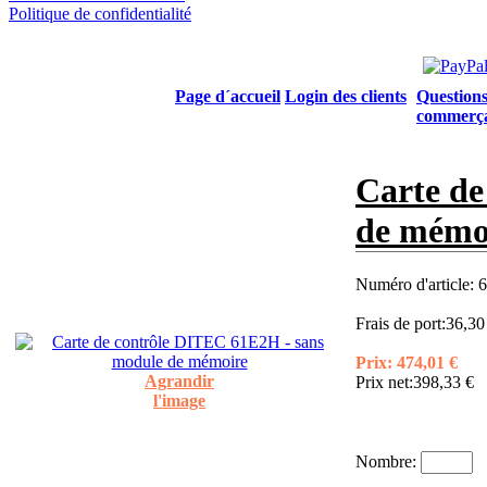
Politique de confidentialité
Page d´accueil
Login des clients
Questions
commerç
Carte de
de mémo
Numéro d'article:
Frais de port:
36,30
Prix:
474,01 €
Agrandir
Prix net:
398,33 €
l'image
Nombre: