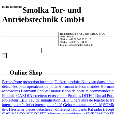
Bilder ausblenden
Smolka Tor- und
Antriebstechnik GmbH
Helmholtzstr. 2-9, GSG-Hof Haus A, 4. OG
10587 Berlin
Telefon: +49 30 347 99 02 17
Telefax: +49 30 341 64 17
E-Mail: shop@smolka-berlin.de
Online Shop
Ferme-Porte
protection incendie
Dickert produits
Nouveau dans la bo
détachées pour opérateurs de porte
Hörmann télécommandes
Hörmann
accessoires
Hormann EcoStar motorisation de porte télecommandes pi
Produits
CARDIN emetteur et récepteur
Produits DITEC
Ducati Port
Projecteur LED Feu de signalisation LED
Opérateurs de fenêtre
Mara
interrupteur à clef et interrupteur à clé
Geba commutateur à clé
SOMME
div. Hersteller
pièces détachées - différents fabricants
Kit radio (récep
SWF VALEO NIDEC ITT Moteurs motoréducteur
SWF VALEO ITT Mo