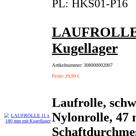
PL:
HKS01-P16
LAUFROLLE 1
Kugellager
Artikelnummer:
308000002007
Preis:
29,99 €
Laufrolle, sch
Nylonrolle, 47
Schaftdurchmes