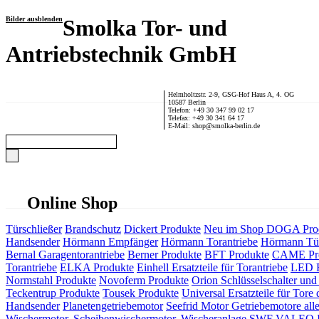
Bilder ausblenden
Smolka Tor- und
Antriebstechnik GmbH
Helmholtzstr. 2-9, GSG-Hof Haus A, 4. OG
10587 Berlin
Telefon: +49 30 347 99 02 17
Telefax: +49 30 341 64 17
E-Mail: shop@smolka-berlin.de
Online Shop
Türschließer
Brandschutz
Dickert Produkte
Neu im Shop
DOGA Pro
Handsender
Hörmann Empfänger
Hörmann Torantriebe
Hörmann Tür
Bernal Garagentorantriebe
Berner Produkte
BFT Produkte
CAME Pr
Torantriebe
ELKA Produkte
Einhell Ersatzteile für Torantriebe
LED F
Normstahl Produkte
Novoferm Produkte
Orion Schlüsselschalter und 
Teckentrup Produkte
Tousek Produkte
Universal Ersatzteile für Tore 
Handsender
Planetengetriebemotor
Seefrid Motor Getriebemotore alle
Wischermotor, Scheibenwischermotor, Wischeranlage
SWF VALEO ITT