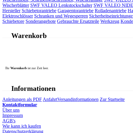
Wischerblätter
SWF VALEO Lenkstockschalter
SWF VALEO NIDEC 
Hersteller
Schiebetorantriebe
Garagentorantriebe
Rolladenantriebe
Ha
Elektroschlösser
Schranken und Wegesperren
Sicherheitseinrichtunge
Schiebetore
Sonderangebote
Gebrauchte Ersatzteile
Werkzeug
Konde
Warenkorb
Ihr
Warenkorb
ist zur Zeit leer.
Informationen
Anleitungen als PDF
Anfahrt
Versandinformationen
Zur Startseite
Kontaktformular
Über uns
Impressum
AGB's
Wie kann ich kaufen
Datenschutzerklärung