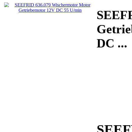
SEEFR
Getri
DC
...
SEEFR