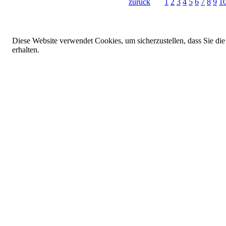
zurück
1
2
3
4
5
6
7
8
9
1
Diese Website verwendet Cookies, um sicherzustellen, dass Sie die
erhalten.