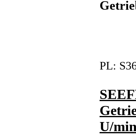
Getrie
PL:
S36
SEEFR
Getri
U/mi