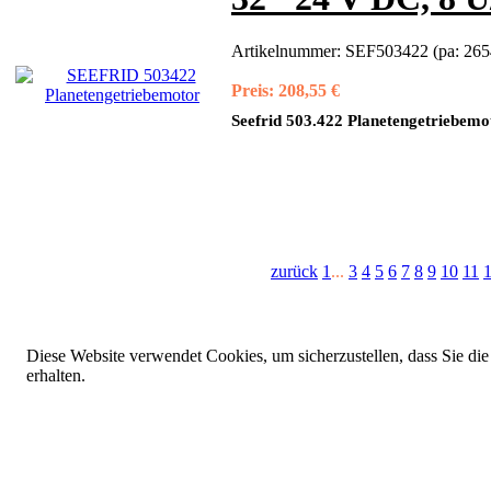
Artikelnummer:
SEF503422 (pa: 265
Preis:
208,55 €
Seefrid 503.422 Planetengetriebemo
zurück
1
...
3
4
5
6
7
8
9
10
11
Diese Website verwendet Cookies, um sicherzustellen, dass Sie die
erhalten.