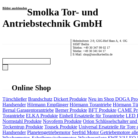
Bilder ausblenden
Smolka Tor- und
Antriebstechnik GmbH
Helmholtzstr. 2-9, GSG-Hof Haus A, 4. OG
10587 Berlin
Telefon: +49 30 347 99 02 17
Telefax: +49 30 341 64 17
E-Mail: shop@smolka-berlin.de
Online Shop
Türschließer
Brandschutz
Dickert Produkte
Neu im Shop
DOGA Pro
Handsender
Hörmann Empfänger
Hörmann Torantriebe
Hörmann Tür
Bernal Garagentorantriebe
Berner Produkte
BFT Produkte
CAME Pr
Torantriebe
ELKA Produkte
Einhell Ersatzteile für Torantriebe
LED F
Normstahl Produkte
Novoferm Produkte
Orion Schlüsselschalter und 
Teckentrup Produkte
Tousek Produkte
Universal Ersatzteile für Tore 
Handsender
Planetengetriebemotor
Seefrid Motor Getriebemotore alle
Wischermotor, Scheibenwischermotor, Wischeranlage
SWF VALEO ITT