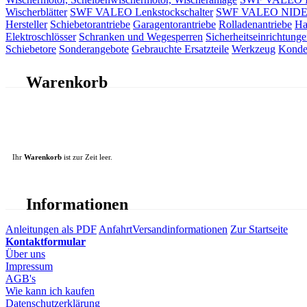
Wischerblätter
SWF VALEO Lenkstockschalter
SWF VALEO NIDEC 
Hersteller
Schiebetorantriebe
Garagentorantriebe
Rolladenantriebe
Ha
Elektroschlösser
Schranken und Wegesperren
Sicherheitseinrichtunge
Schiebetore
Sonderangebote
Gebrauchte Ersatzteile
Werkzeug
Konde
Warenkorb
Ihr
Warenkorb
ist zur Zeit leer.
Informationen
Anleitungen als PDF
Anfahrt
Versandinformationen
Zur Startseite
Kontaktformular
Über uns
Impressum
AGB's
Wie kann ich kaufen
Datenschutzerklärung