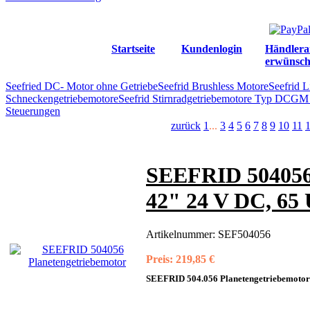
Startseite
Kundenlogin
Händlera
erwünsch
Seefried DC- Motor ohne Getriebe
Seefrid Brushless Motore
Seefrid 
Schneckengetriebemotore
Seefrid Stirnradgetriebemotore Typ DCGM
Steuerungen
zurück
1
...
3
4
5
6
7
8
9
10
11
SEEFRID 504056 
42" 24 V DC, 65
Artikelnummer:
SEF504056
Preis:
219,85 €
SEEFRID 504.056 Planetengetriebemotor