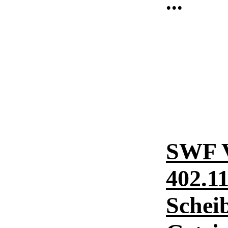
...
SWF 
402.1
Schei