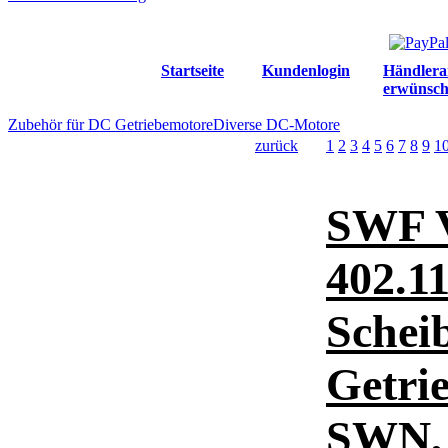
Startseite
Kundenlogin
Händlera
erwünsch
Zubehör für DC Getriebemotore
Diverse DC-Motore
zurück
1
2
3
4
5
6
7
8
9
1
SWF 
402.1
Schei
Getri
SWN, 