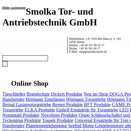
Bilder ausblenden
Smolka Tor- und
Antriebstechnik GmbH
Helmholtzstr. 2-9, GSG-Hof Haus A, 4. OG
10587 Berlin
Telefon: +49 30 347 99 02 17
Telefax: +49 30 341 64 17
E-Mail: shop@smolka-berlin.de
Online Shop
Türschließer
Brandschutz
Dickert Produkte
Neu im Shop
DOGA Pro
Handsender
Hörmann Empfänger
Hörmann Torantriebe
Hörmann Tür
Bernal Garagentorantriebe
Berner Produkte
BFT Produkte
CAME Pr
Torantriebe
ELKA Produkte
Einhell Ersatzteile für Torantriebe
LED F
Normstahl Produkte
Novoferm Produkte
Orion Schlüsselschalter und 
Teckentrup Produkte
Tousek Produkte
Universal Ersatzteile für Tore 
Handsender
Planetengetriebemotor
Seefrid Motor Getriebemotore alle
Wischermotor, Scheibenwischermotor, Wischeranlage
SWF VALEO ITT