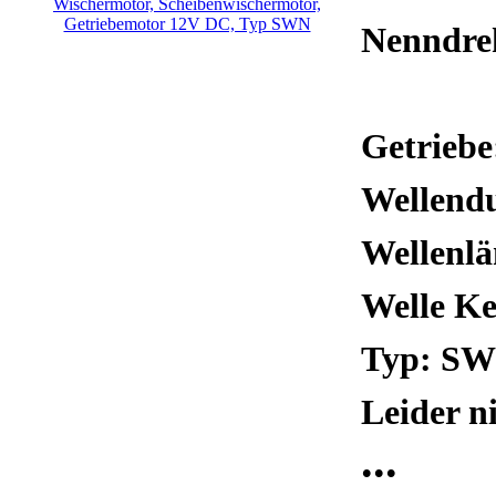
Nenndre
Getriebe
Wellendu
Wellenl
Welle K
Typ: S
Leider ni
...