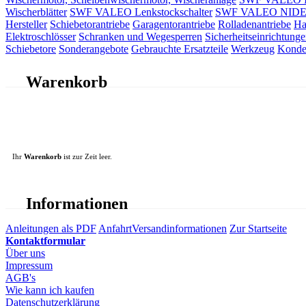
Wischerblätter
SWF VALEO Lenkstockschalter
SWF VALEO NIDEC 
Hersteller
Schiebetorantriebe
Garagentorantriebe
Rolladenantriebe
Ha
Elektroschlösser
Schranken und Wegesperren
Sicherheitseinrichtunge
Schiebetore
Sonderangebote
Gebrauchte Ersatzteile
Werkzeug
Konde
Warenkorb
Ihr
Warenkorb
ist zur Zeit leer.
Informationen
Anleitungen als PDF
Anfahrt
Versandinformationen
Zur Startseite
Kontaktformular
Über uns
Impressum
AGB's
Wie kann ich kaufen
Datenschutzerklärung