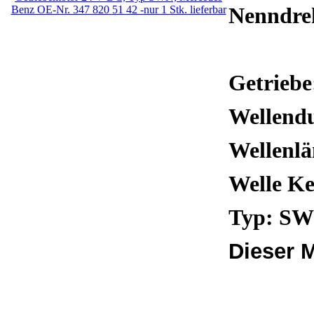
Nenndre
Getriebe
Wellendu
Wellenl
Welle K
Typ: S
Dieser M