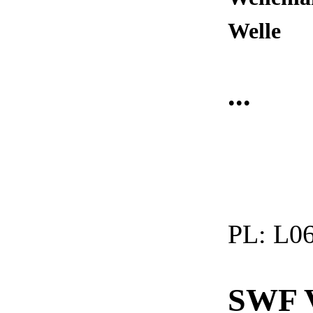
Welle
...
PL:
L06
SWF 