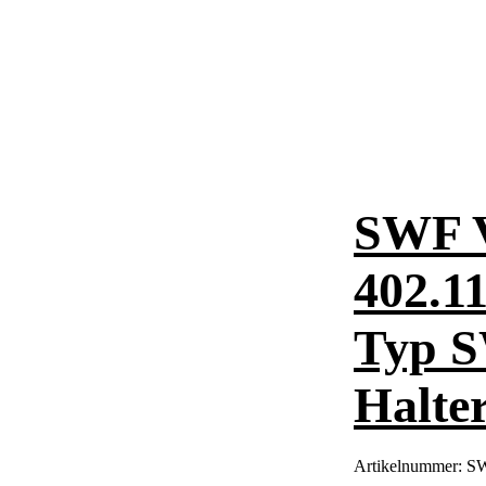
SWF 
402.1
Typ S
Halte
Artikelnummer:
SW