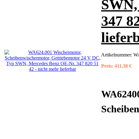
SWN, 
347 82
liefer
Artikelnummer:
W
Preis:
411,38 €
WA6240
Scheiben