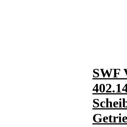
SWF 
402.1
Schei
Getri