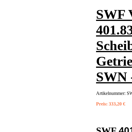
SWF 
401.8
Schei
Getri
SWN -
Artikelnummer:
SW
Preis:
333,20 €
40
SWF