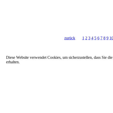
zurück
1
2
3
4
5
6
7
8
9
1
Diese Website verwendet Cookies, um sicherzustellen, dass Sie die
erhalten.