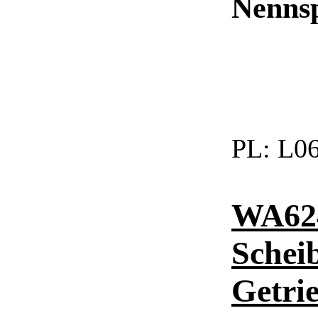
Nenns
PL:
L06
WA624
Schei
Getri