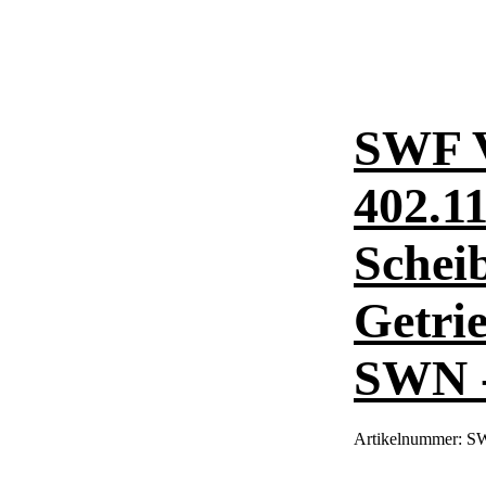
SWF 
402.1
Schei
Getri
SWN - 
Artikelnummer:
SW