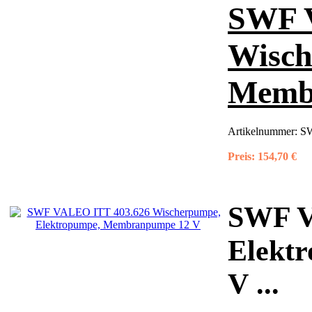
SWF 
Wisch
Memb
Artikelnummer:
SW
Preis:
154,70 €
SWF V
Elekt
V
...