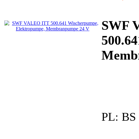
SWF 
500.64
Membr
PL:
BS