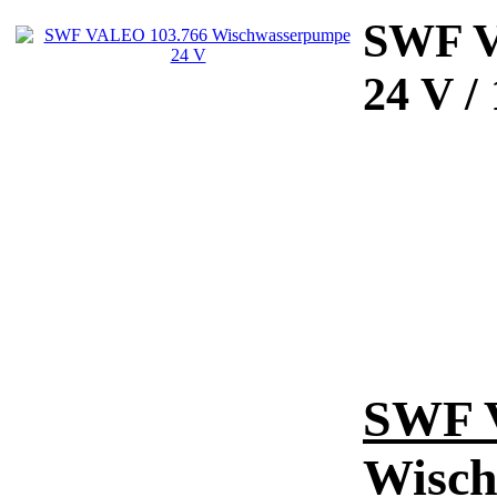
SWF V
24 V /
SWF 
Wisch