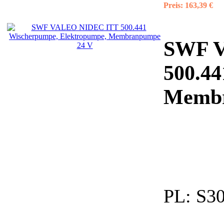
Preis:
163,39 €
SWF 
500.44
Membr
PL:
S30