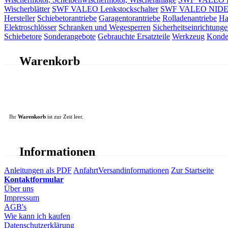
Wischerblätter
SWF VALEO Lenkstockschalter
SWF VALEO NIDEC 
Hersteller
Schiebetorantriebe
Garagentorantriebe
Rolladenantriebe
Ha
Elektroschlösser
Schranken und Wegesperren
Sicherheitseinrichtunge
Schiebetore
Sonderangebote
Gebrauchte Ersatzteile
Werkzeug
Konde
Warenkorb
Ihr
Warenkorb
ist zur Zeit leer.
Informationen
Anleitungen als PDF
Anfahrt
Versandinformationen
Zur Startseite
Kontaktformular
Über uns
Impressum
AGB's
Wie kann ich kaufen
Datenschutzerklärung