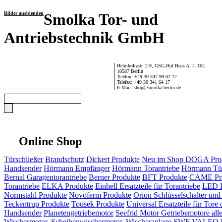
Bilder ausblenden
Smolka Tor- und
Antriebstechnik GmbH
Helmholtzstr. 2-9, GSG-Hof Haus A, 4. OG
10587 Berlin
Telefon: +49 30 347 99 02 17
Telefax: +49 30 341 64 17
E-Mail: shop@smolka-berlin.de
Online Shop
Türschließer
Brandschutz
Dickert Produkte
Neu im Shop
DOGA Pro
Handsender
Hörmann Empfänger
Hörmann Torantriebe
Hörmann Tür
Bernal Garagentorantriebe
Berner Produkte
BFT Produkte
CAME Pr
Torantriebe
ELKA Produkte
Einhell Ersatzteile für Torantriebe
LED F
Normstahl Produkte
Novoferm Produkte
Orion Schlüsselschalter und 
Teckentrup Produkte
Tousek Produkte
Universal Ersatzteile für Tore 
Handsender
Planetengetriebemotor
Seefrid Motor Getriebemotore alle
Wischermotor, Scheibenwischermotor, Wischeranlage
SWF VALEO ITT