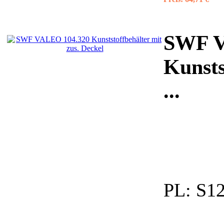
SWF V
Kunsts
...
PL:
S12