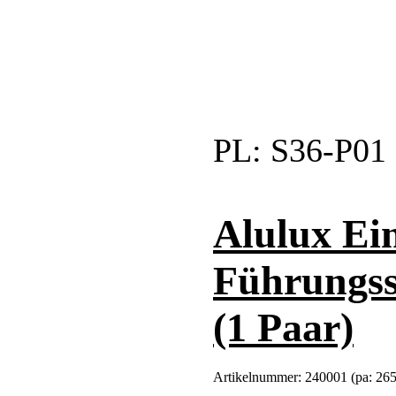
PL:
S36-P01
Alulux Ein
Führungssc
(1 Paar)
Artikelnummer:
240001 (pa: 26