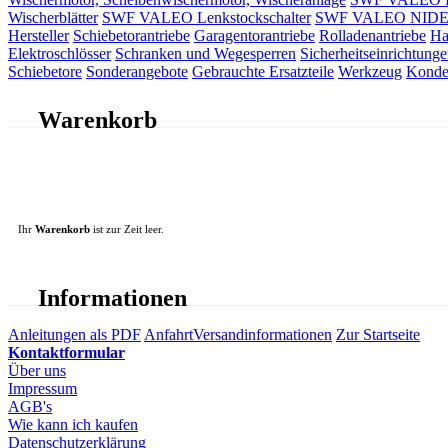
Wischerblätter
SWF VALEO Lenkstockschalter
SWF VALEO NIDEC 
Hersteller
Schiebetorantriebe
Garagentorantriebe
Rolladenantriebe
Ha
Elektroschlösser
Schranken und Wegesperren
Sicherheitseinrichtunge
Schiebetore
Sonderangebote
Gebrauchte Ersatzteile
Werkzeug
Konde
Warenkorb
Ihr
Warenkorb
ist zur Zeit leer.
Informationen
Anleitungen als PDF
Anfahrt
Versandinformationen
Zur Startseite
Kontaktformular
Über uns
Impressum
AGB's
Wie kann ich kaufen
Datenschutzerklärung