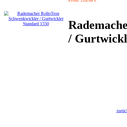
Preis:
218,98 €
Rademache
/ Gurtwick
zurüc