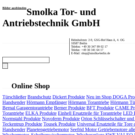
Bilder ausblenden
Smolka Tor- und
Antriebstechnik GmbH
Helmholtzstr. 2-9, GSG-Hof Haus A, 4. OG
10587 Berlin
Telefon: +49 30 347 99 02 17
Telefax: +49 30 341 64 17
E-Mail: shop@smolka-berlin.de
Online Shop
Türschließer
Brandschutz
Dickert Produkte
Neu im Shop
DOGA Pro
Handsender
Hörmann Empfänger
Hörmann Torantriebe
Hörmann Tür
Bernal Garagentorantriebe
Berner Produkte
BFT Produkte
CAME Pr
Torantriebe
ELKA Produkte
Einhell Ersatzteile für Torantriebe
LED F
Normstahl Produkte
Novoferm Produkte
Orion Schlüsselschalter und 
Teckentrup Produkte
Tousek Produkte
Universal Ersatzteile für Tore 
Handsender
Planetengetriebemotor
Seefrid Motor Getriebemotore alle
Wischermotor, Scheibenwischermotor, Wischeranlage
SWF VALEO ITT