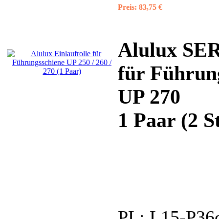
Preis:
83,75 €
Alulux SER
für Führun
UP 270
1 Paar (2 S
PL:
L15-P36