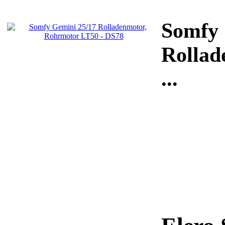
Somfy 
Rollad
...