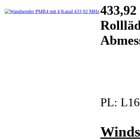
433,92
Rolllä
Abmessu
PL:
L16
Winds