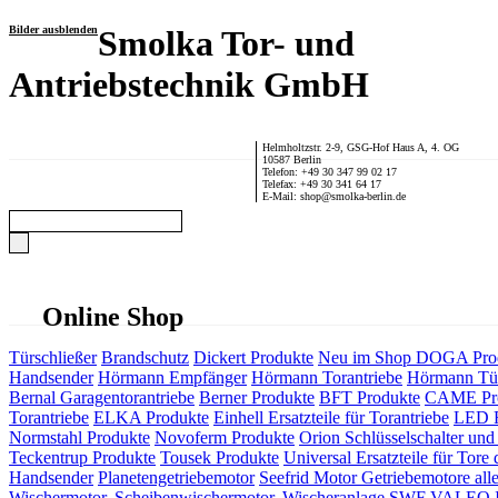
Bilder ausblenden
Smolka Tor- und
Antriebstechnik GmbH
Helmholtzstr. 2-9, GSG-Hof Haus A, 4. OG
10587 Berlin
Telefon: +49 30 347 99 02 17
Telefax: +49 30 341 64 17
E-Mail: shop@smolka-berlin.de
Online Shop
Türschließer
Brandschutz
Dickert Produkte
Neu im Shop
DOGA Pro
Handsender
Hörmann Empfänger
Hörmann Torantriebe
Hörmann Tür
Bernal Garagentorantriebe
Berner Produkte
BFT Produkte
CAME Pr
Torantriebe
ELKA Produkte
Einhell Ersatzteile für Torantriebe
LED F
Normstahl Produkte
Novoferm Produkte
Orion Schlüsselschalter und 
Teckentrup Produkte
Tousek Produkte
Universal Ersatzteile für Tore 
Handsender
Planetengetriebemotor
Seefrid Motor Getriebemotore alle
Wischermotor, Scheibenwischermotor, Wischeranlage
SWF VALEO ITT