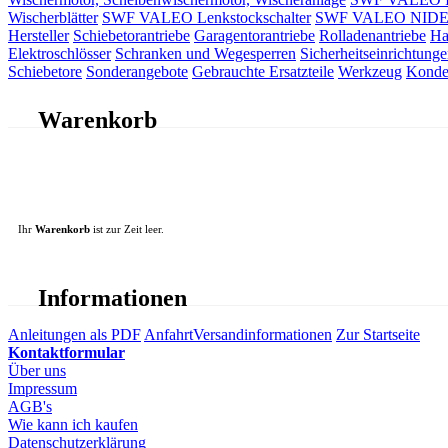
Wischerblätter
SWF VALEO Lenkstockschalter
SWF VALEO NIDEC 
Hersteller
Schiebetorantriebe
Garagentorantriebe
Rolladenantriebe
Ha
Elektroschlösser
Schranken und Wegesperren
Sicherheitseinrichtunge
Schiebetore
Sonderangebote
Gebrauchte Ersatzteile
Werkzeug
Konde
Warenkorb
Ihr
Warenkorb
ist zur Zeit leer.
Informationen
Anleitungen als PDF
Anfahrt
Versandinformationen
Zur Startseite
Kontaktformular
Über uns
Impressum
AGB's
Wie kann ich kaufen
Datenschutzerklärung