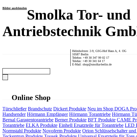
Bilder ausblenden
Smolka Tor- und
Antriebstechnik Gm
Helmholtzstr. 2-9, GSG-Hof Haus A, 4. OG
10587 Berlin
Telefon: +49 30 347 99 02 17
Telefax: +49 30 341 64 17
E-Mail: shop@smolka-berlin.de
Online Shop
Türschließer
Brandschutz
Dickert Produkte
Neu im Shop
DOGA Pro
Handsender
Hörmann Empfänger
Hörmann Torantriebe
Hörmann Tür
Bernal Garagentorantriebe
Berner Produkte
BFT Produkte
CAME Pr
Torantriebe
ELKA Produkte
Einhell Ersatzteile für Torantriebe
LED F
Normstahl Produkte
Novoferm Produkte
Orion Schlüsselschalter und 
Teckentrup Produkte
Tousek Produkte
Universal Ersatzteile für Tore 