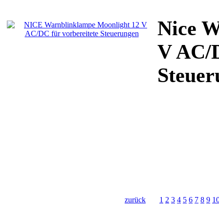
Nice W
V AC/D
Steuer
zurück
1
2
3
4
5
6
7
8
9
1