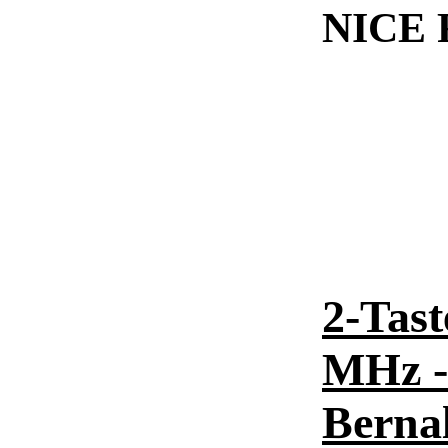
NICE
2-Tas
MHz -
Berna