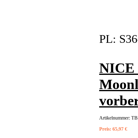
PL:
S36
NICE 
Moonl
vorber
Artikelnummer:
TB
Preis:
65,97 €