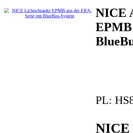
NICE A
EPMB a
BlueBu
PL:
HS8
NICE 