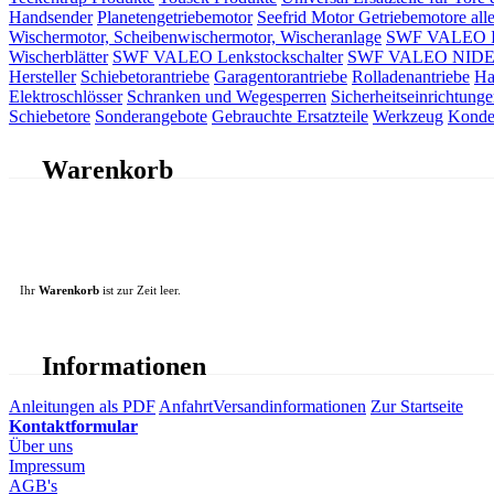
Handsender
Planetengetriebemotor
Seefrid Motor Getriebemotore alle
Wischermotor, Scheibenwischermotor, Wischeranlage
SWF VALEO ITT
Wischerblätter
SWF VALEO Lenkstockschalter
SWF VALEO NIDEC 
Hersteller
Schiebetorantriebe
Garagentorantriebe
Rolladenantriebe
Ha
Elektroschlösser
Schranken und Wegesperren
Sicherheitseinrichtunge
Schiebetore
Sonderangebote
Gebrauchte Ersatzteile
Werkzeug
Konde
Warenkorb
Ihr
Warenkorb
ist zur Zeit leer.
Informationen
Anleitungen als PDF
Anfahrt
Versandinformationen
Zur Startseite
Kontaktformular
Über uns
Impressum
AGB's