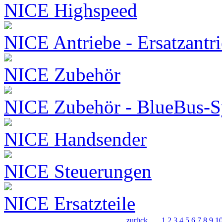
NICE Highspeed
NICE Antriebe - Ersatzantr
NICE Zubehör
NICE Zubehör - BlueBus-S
NICE Handsender
NICE Steuerungen
NICE Ersatzteile
zurück
1
2
3
4
5
6
7
8
9
1