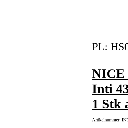
PL:
HS0
NICE 
Inti 4
1 Stk
Artikelnummer:
IN