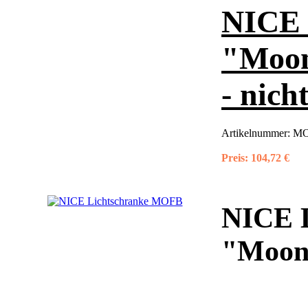
NICE 
"Moon
- nich
Artikelnummer:
M
Preis:
104,72 €
NICE 
"Moonb