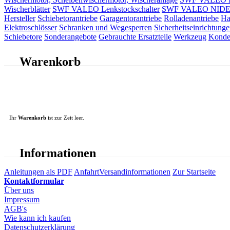
Wischerblätter
SWF VALEO Lenkstockschalter
SWF VALEO NIDEC 
Hersteller
Schiebetorantriebe
Garagentorantriebe
Rolladenantriebe
Ha
Elektroschlösser
Schranken und Wegesperren
Sicherheitseinrichtunge
Schiebetore
Sonderangebote
Gebrauchte Ersatzteile
Werkzeug
Konde
Warenkorb
Ihr
Warenkorb
ist zur Zeit leer.
Informationen
Anleitungen als PDF
Anfahrt
Versandinformationen
Zur Startseite
Kontaktformular
Über uns
Impressum
AGB's
Wie kann ich kaufen
Datenschutzerklärung