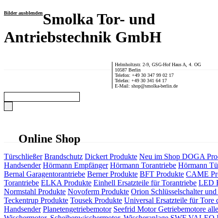
Bilder ausblenden
Smolka Tor- und
Antriebstechnik GmbH
Helmholtzstr. 2-9, GSG-Hof Haus A, 4. OG
10587 Berlin
Telefon: +49 30 347 99 02 17
Telefax: +49 30 341 64 17
E-Mail: shop@smolka-berlin.de
Online Shop
Türschließer
Brandschutz
Dickert Produkte
Neu im Shop
DOGA Pro
Handsender
Hörmann Empfänger
Hörmann Torantriebe
Hörmann Tür
Bernal Garagentorantriebe
Berner Produkte
BFT Produkte
CAME Pr
Torantriebe
ELKA Produkte
Einhell Ersatzteile für Torantriebe
LED F
Normstahl Produkte
Novoferm Produkte
Orion Schlüsselschalter und 
Teckentrup Produkte
Tousek Produkte
Universal Ersatzteile für Tore 
Handsender
Planetengetriebemotor
Seefrid Motor Getriebemotore alle
Wischermotor, Scheibenwischermotor, Wischeranlage
SWF VALEO ITT