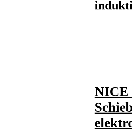
induk
NICE 
Schieb
elekt