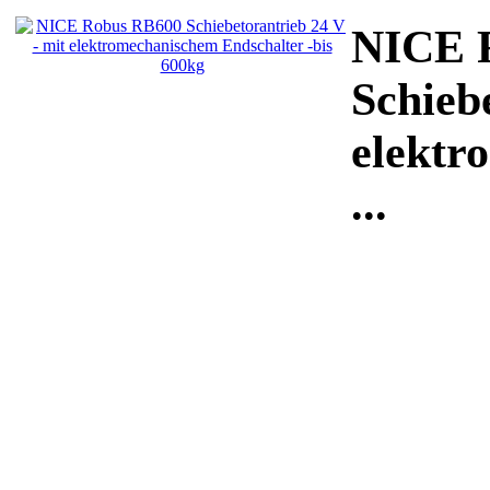
NICE 
Schieb
elektr
...