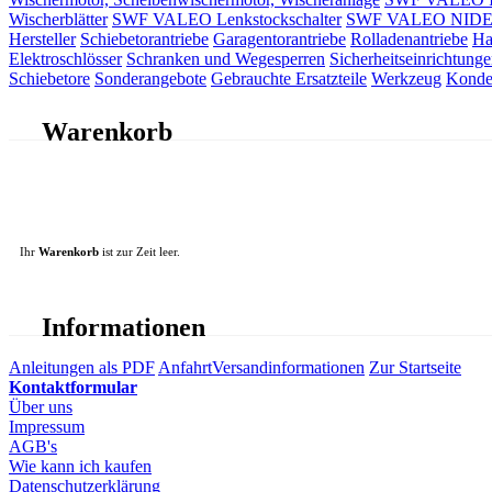
Wischerblätter
SWF VALEO Lenkstockschalter
SWF VALEO NIDEC 
Hersteller
Schiebetorantriebe
Garagentorantriebe
Rolladenantriebe
Ha
Elektroschlösser
Schranken und Wegesperren
Sicherheitseinrichtunge
Schiebetore
Sonderangebote
Gebrauchte Ersatzteile
Werkzeug
Konde
Warenkorb
Ihr
Warenkorb
ist zur Zeit leer.
Informationen
Anleitungen als PDF
Anfahrt
Versandinformationen
Zur Startseite
Kontaktformular
Über uns
Impressum
AGB's
Wie kann ich kaufen
Datenschutzerklärung