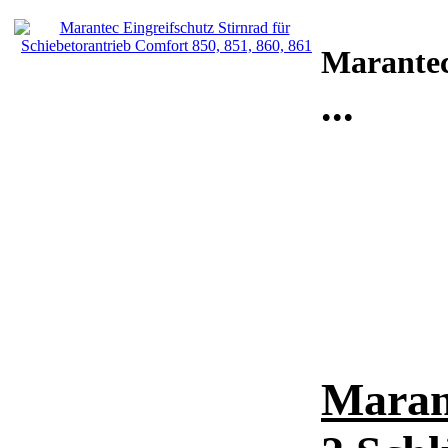
Marante
...
Marant