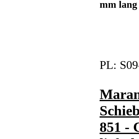
mm lang 
PL:
S09
Marant
Schieb
851 - 