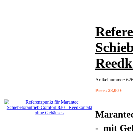
Refer
Schieb
Reedk
Artikelnummer:
62
Preis:
28,00 €
Marantec
- mit Ge