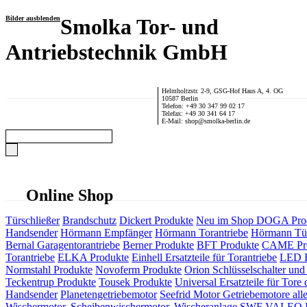
Bilder ausblenden
Smolka Tor- und
Antriebstechnik GmbH
Helmholtzstr. 2-9, GSG-Hof Haus A, 4. OG
10587 Berlin
Telefon: +49 30 347 99 02 17
Telefax: +49 30 341 64 17
E-Mail: shop@smolka-berlin.de
Online Shop
Türschließer
Brandschutz
Dickert Produkte
Neu im Shop
DOGA Pro
Handsender
Hörmann Empfänger
Hörmann Torantriebe
Hörmann Tür
Bernal Garagentorantriebe
Berner Produkte
BFT Produkte
CAME Pr
Torantriebe
ELKA Produkte
Einhell Ersatzteile für Torantriebe
LED F
Normstahl Produkte
Novoferm Produkte
Orion Schlüsselschalter und 
Teckentrup Produkte
Tousek Produkte
Universal Ersatzteile für Tore 
Handsender
Planetengetriebemotor
Seefrid Motor Getriebemotore alle
Wischermotor, Scheibenwischermotor, Wischeranlage
SWF VALEO ITT