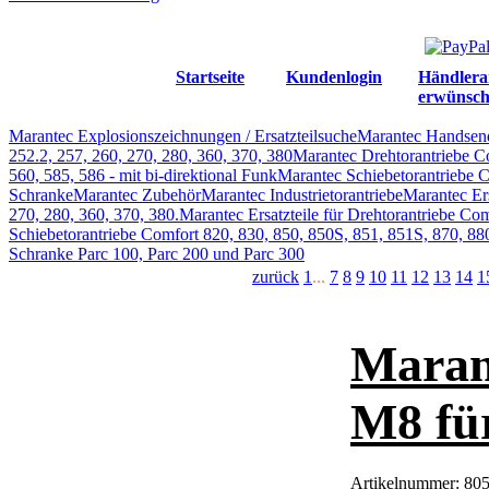
Startseite
Kundenlogin
Händlera
erwünsch
Marantec Explosionszeichnungen / Ersatzteilsuche
Marantec Handsen
252.2, 257, 260, 270, 280, 360, 370, 380
Marantec Drehtorantriebe C
560, 585, 586 - mit bi-direktional Funk
Marantec Schiebetorantriebe C
Schranke
Marantec Zubehör
Marantec Industrietorantriebe
Marantec Ers
270, 280, 360, 370, 380.
Marantec Ersatzteile für Drehtorantriebe Com
Schiebetorantriebe Comfort 820, 830, 850, 850S, 851, 851S, 870, 88
Schranke Parc 100, Parc 200 und Parc 300
zurück
1
...
7
8
9
10
11
12
13
14
1
Maran
M8 fü
Artikelnummer:
80