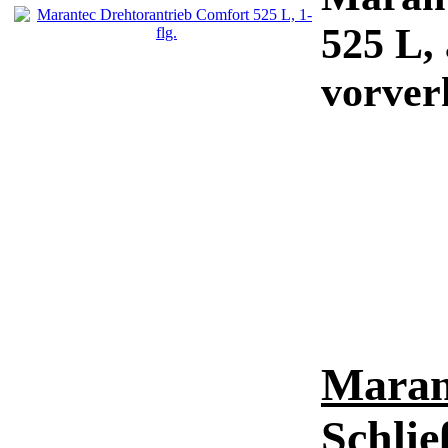
525 L, 
vorver
Maran
Schli