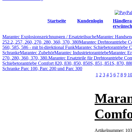
Startseite
Kundenlogin
Händlera
erwünsch
Marantec Explosionszeichnungen / Ersatzteilsuche
Marantec Handsen
252.2, 257, 260, 270, 280, 360, 370, 380
Marantec Drehtorantriebe C
560, 585, 586 - mit bi-direktional Funk
Marantec Schiebetorantriebe C
Schranke
Marantec Zubehör
Marantec Industrietorantriebe
Marantec Ers
270, 280, 360, 370, 380.
Marantec Ersatzteile für Drehtorantriebe Com
Schiebetorantriebe Comfort 820, 830, 850, 850S, 851, 851S, 870, 88
Schranke Parc 100, Parc 200 und Parc 300
1
2
3
4
5
6
7
8
9
1
Maran
Comfor
Artikelnummer:
10