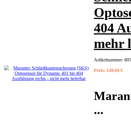
Optose
404 Au
mehr l
Artikelnummer:
805
Preis:
149,94 €
Marant
...