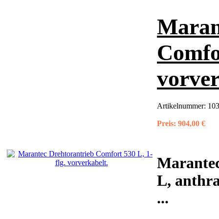
Maran
Comfor
vorver
Artikelnummer:
10
Preis:
904,00 €
Marantec
L, anthra
...