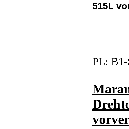
515L vo
PL:
B1-
Maran
Drehto
vorver