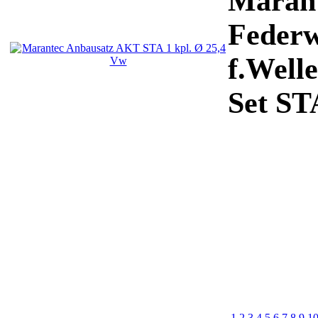
Maran
Federw
f.Welle
Set ST
1
2
3
4
5
6
7
8
9
1