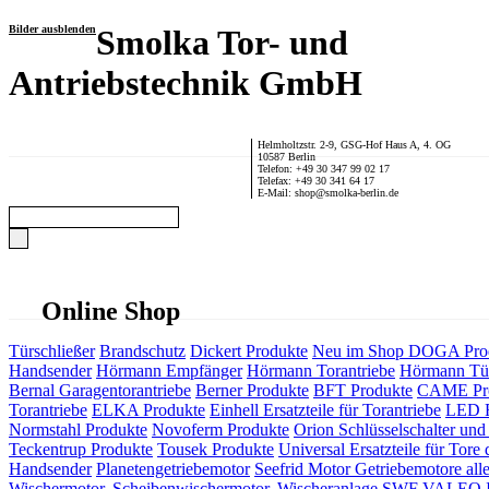
Bilder ausblenden
Smolka Tor- und
Antriebstechnik GmbH
Helmholtzstr. 2-9, GSG-Hof Haus A, 4. OG
10587 Berlin
Telefon: +49 30 347 99 02 17
Telefax: +49 30 341 64 17
E-Mail: shop@smolka-berlin.de
Online Shop
Türschließer
Brandschutz
Dickert Produkte
Neu im Shop
DOGA Pro
Handsender
Hörmann Empfänger
Hörmann Torantriebe
Hörmann Tür
Bernal Garagentorantriebe
Berner Produkte
BFT Produkte
CAME Pr
Torantriebe
ELKA Produkte
Einhell Ersatzteile für Torantriebe
LED F
Normstahl Produkte
Novoferm Produkte
Orion Schlüsselschalter und 
Teckentrup Produkte
Tousek Produkte
Universal Ersatzteile für Tore 
Handsender
Planetengetriebemotor
Seefrid Motor Getriebemotore alle
Wischermotor, Scheibenwischermotor, Wischeranlage
SWF VALEO ITT