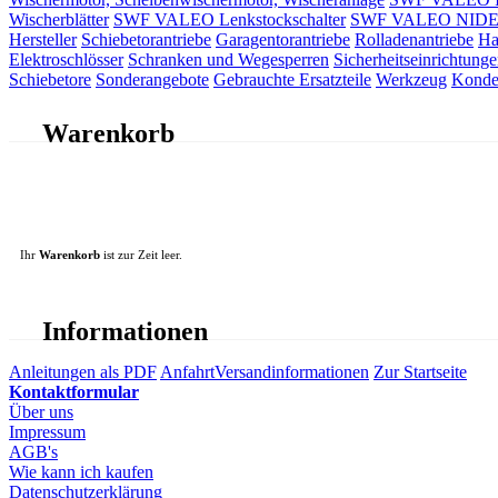
Wischerblätter
SWF VALEO Lenkstockschalter
SWF VALEO NIDEC 
Hersteller
Schiebetorantriebe
Garagentorantriebe
Rolladenantriebe
Ha
Elektroschlösser
Schranken und Wegesperren
Sicherheitseinrichtunge
Schiebetore
Sonderangebote
Gebrauchte Ersatzteile
Werkzeug
Konde
Warenkorb
Ihr
Warenkorb
ist zur Zeit leer.
Informationen
Anleitungen als PDF
Anfahrt
Versandinformationen
Zur Startseite
Kontaktformular
Über uns
Impressum
AGB's
Wie kann ich kaufen
Datenschutzerklärung