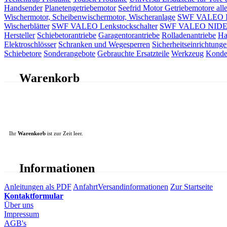
Handsender
Planetengetriebemotor
Seefrid Motor Getriebemotore alle
Wischermotor, Scheibenwischermotor, Wischeranlage
SWF VALEO ITT
Wischerblätter
SWF VALEO Lenkstockschalter
SWF VALEO NIDEC 
Hersteller
Schiebetorantriebe
Garagentorantriebe
Rolladenantriebe
Ha
Elektroschlösser
Schranken und Wegesperren
Sicherheitseinrichtunge
Schiebetore
Sonderangebote
Gebrauchte Ersatzteile
Werkzeug
Konde
Warenkorb
Ihr
Warenkorb
ist zur Zeit leer.
Informationen
Anleitungen als PDF
Anfahrt
Versandinformationen
Zur Startseite
Kontaktformular
Über uns
Impressum
AGB's