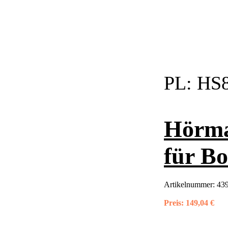
PL:
HS8
Hörma
für B
Artikelnummer:
439
Preis:
149,04 €