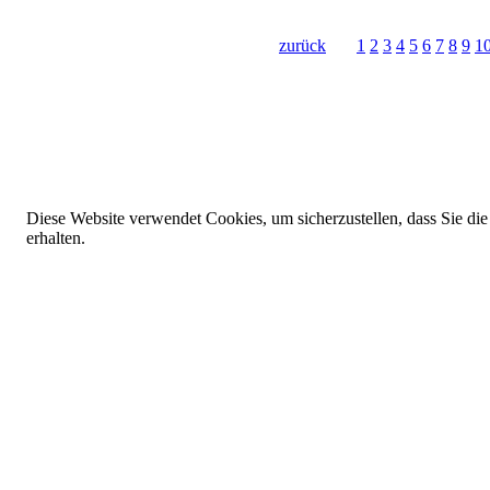
zurück
1
2
3
4
5
6
7
8
9
1
Diese Website verwendet Cookies, um sicherzustellen, dass Sie die
erhalten.