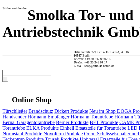
Bilder ausblenden
Smolka Tor- und
Antriebstechnik Gm
Helmholtzstr. 2-9, GSG-Hof Haus A, 4. OG
10587 Berlin
Telefon: +49 30 347 99 02 17
Telefax: +49 30 341 64 17
E-Mail: shop@smolka-berlin.de
Online Shop
Türschließer
Brandschutz
Dickert Produkte
Neu im Shop
DOGA Pro
Handsender
Hörmann Empfänger
Hörmann Torantriebe
Hörmann Tür
Bernal Garagentorantriebe
Berner Produkte
BFT Produkte
CAME Pr
Torantriebe
ELKA Produkte
Einhell Ersatzteile für Torantriebe
LED F
Normstahl Produkte
Novoferm Produkte
Orion Schlüsselschalter und 
Teckentrup Produkte
Tousek Produkte
Universal Ersatzteile für Tore 