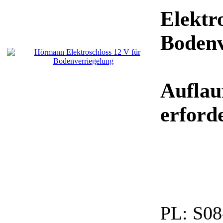
Elektr
Bodenv
Auflau
erford
PL:
S08