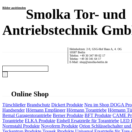
Bilder ausblenden
Smolka Tor- und
Antriebstechnik Gm
Helmholtzstr. 2-9, GSG-Hof Haus A, 4. OG
10587 Berlin
Telefon: +49 30 347 99 02 17
Telefax: +49 30 341 64 17
E-Mail: shop@smolka-berlin.de
Online Shop
Türschließer
Brandschutz
Dickert Produkte
Neu im Shop
DOGA Pro
Handsender
Hörmann Empfänger
Hörmann Torantriebe
Hörmann Tür
Bernal Garagentorantriebe
Berner Produkte
BFT Produkte
CAME Pr
Torantriebe
ELKA Produkte
Einhell Ersatzteile für Torantriebe
LED F
Normstahl Produkte
Novoferm Produkte
Orion Schlüsselschalter und 
Teckentrup Produkte
Tousek Produkte
Universal Ersatzteile für Tore 