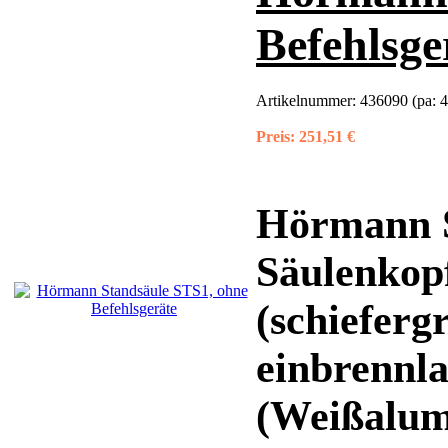
Befehlsge
Artikelnummer:
436090 (pa: 
Preis:
251,51 €
Hörmann S
Säulenkop
(schieferg
einbrennl
(Weißalumi