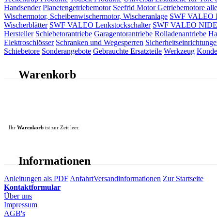
Handsender
Planetengetriebemotor
Seefrid Motor Getriebemotore alle
Wischermotor, Scheibenwischermotor, Wischeranlage
SWF VALEO ITT
Wischerblätter
SWF VALEO Lenkstockschalter
SWF VALEO NIDEC 
Hersteller
Schiebetorantriebe
Garagentorantriebe
Rolladenantriebe
Ha
Elektroschlösser
Schranken und Wegesperren
Sicherheitseinrichtunge
Schiebetore
Sonderangebote
Gebrauchte Ersatzteile
Werkzeug
Konde
Warenkorb
Ihr
Warenkorb
ist zur Zeit leer.
Informationen
Anleitungen als PDF
Anfahrt
Versandinformationen
Zur Startseite
Kontaktformular
Über uns
Impressum
AGB's