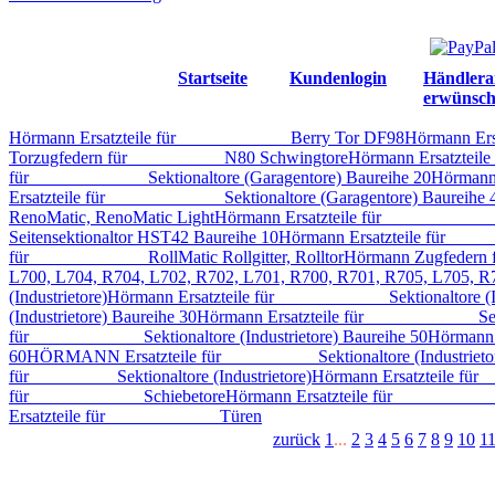
Startseite
Kundenlogin
Händlera
erwünsch
Hörmann Ersatzteile für_____________Berry Tor DF98
Hörmann Ers
Torzugfedern für___________N80 Schwingtore
Hörmann Ersatzteile
für _____________Sektionaltore (Garagentore) Baureihe 20
Hörmann 
Ersatzteile für _____________Sektionaltore (Garagentore) Baureihe 
RenoMatic, RenoMatic Light
Hörmann Ersatzteile für _____________
Seitensektionaltor HST42 Baureihe 10
Hörmann Ersatzteile für_____
für_____________ RollMatic Rollgitter, Rolltor
Hörmann Zugfedern f
L700, L704, R704, L702, R702, L701, R700, R701, R705, L705, R
(Industrietore)
Hörmann Ersatzteile für_____________Sektionaltore (I
(Industrietore) Baureihe 30
Hörmann Ersatzteile für_____________Sekt
für_____________Sektionaltore (Industrietore) Baureihe 50
Hörmann E
60
HÖRMANN Ersatzteile für___________Sektionaltore (Industrieto
für__________Sektionaltore (Industrietore)
Hörmann Ersatzteile für
für_____________Schiebetore
Hörmann Ersatzteile für_____________
Ersatzteile für_____________Türen
zurück
1
...
2
3
4
5
6
7
8
9
10
1