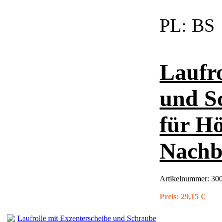
PL:
BS
Laufro
und S
für H
Nach
Artikelnummer:
300
Preis:
29,15 €