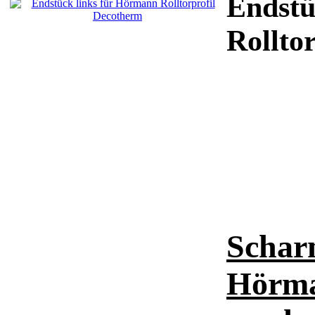
Endstü
Rollto
Scharn
Hörma