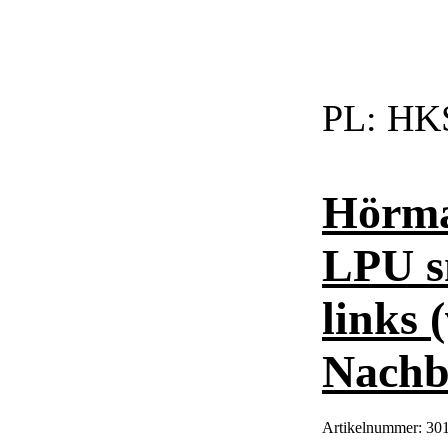
PL:
HKS
Hörma
LPU s
links 
Nachba
Artikelnummer:
301