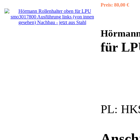
Preis:
80,00 €
Hörman
für LP
PL:
HKS
Anschr