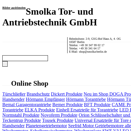
Bilder ausblenden
Smolka Tor- und
Antriebstechnik GmbH
Helmholtzstr. 2-9, GSG-Hof Haus A, 4. OG
10587 Berlin
Telefon: +49 30 347 99 02 17
Telefax: +49 30 341 64 17
E-Mail: shop@smolka-berlin.de
Online Shop
Türschließer
Brandschutz
Dickert Produkte
Neu im Shop
DOGA Pro
Handsender
Hörmann Empfänger
Hörmann Torantriebe
Hörmann Tür
Bernal Garagentorantriebe
Berner Produkte
BFT Produkte
CAME Pr
Torantriebe
ELKA Produkte
Einhell Ersatzteile für Torantriebe
LED F
Normstahl Produkte
Novoferm Produkte
Orion Schlüsselschalter und 
Teckentrup Produkte
Tousek Produkte
Universal Ersatzteile für Tore 
Handsender
Planetengetriebemotor
Seefrid Motor Getriebemotore alle
Wischermotor, Scheibenwischermotor, Wischeranlage
SWF VALEO ITT