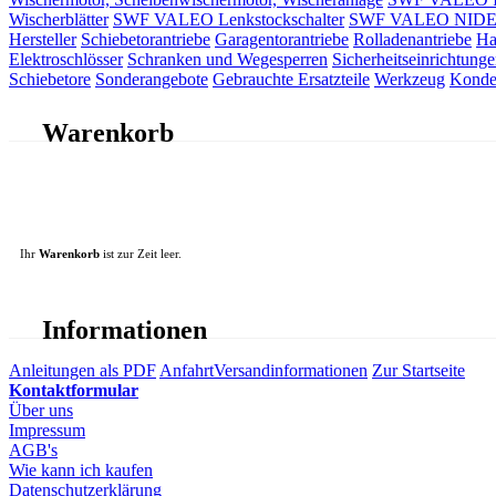
Wischerblätter
SWF VALEO Lenkstockschalter
SWF VALEO NIDEC 
Hersteller
Schiebetorantriebe
Garagentorantriebe
Rolladenantriebe
Ha
Elektroschlösser
Schranken und Wegesperren
Sicherheitseinrichtunge
Schiebetore
Sonderangebote
Gebrauchte Ersatzteile
Werkzeug
Konde
Warenkorb
Ihr
Warenkorb
ist zur Zeit leer.
Informationen
Anleitungen als PDF
Anfahrt
Versandinformationen
Zur Startseite
Kontaktformular
Über uns
Impressum
AGB's
Wie kann ich kaufen
Datenschutzerklärung