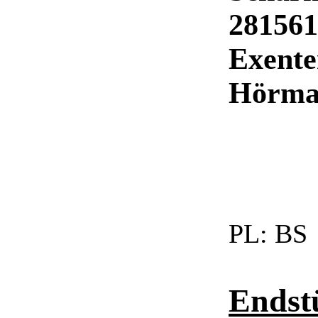
28156
Exente
Hörman
PL:
BS
Endstü