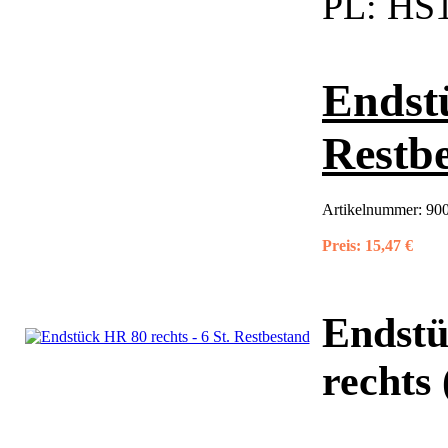
PL:
HS1
Endstü
Restb
Artikelnummer:
900
Preis:
15,47 €
Endstü
rechts