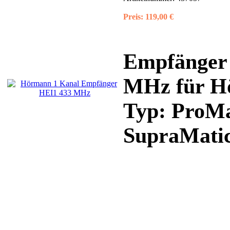
Preis:
119,00 €
Empfänger 
MHz für Hö
Typ: ProMa
SupraMatic;