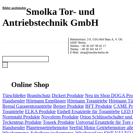
Bilder ausblenden
Smolka Tor- und
Antriebstechnik GmbH
Helmholtzstr. 2-9, GSG-Hof Haus A, 4. OG
10587 Berlin
Telefon: +49 30 347 99 02 17
Telefax: +49 30 341 64 17
E-Mail: shop@smolka-berlin.de
Online Shop
Türschließer
Brandschutz
Dickert Produkte
Neu im Shop
DOGA Pro
Handsender
Hörmann Empfänger
Hörmann Torantriebe
Hörmann Tür
Bernal Garagentorantriebe
Berner Produkte
BFT Produkte
CAME Pr
Torantriebe
ELKA Produkte
Einhell Ersatzteile für Torantriebe
LED F
Normstahl Produkte
Novoferm Produkte
Orion Schlüsselschalter und 
Teckentrup Produkte
Tousek Produkte
Universal Ersatzteile für Tore 
Handsender
Planetengetriebemotor
Seefrid Motor Getriebemotore alle
Wischermotor, Scheibenwischermotor, Wischeranlage
SWF VALEO ITT