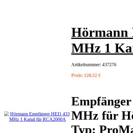
Hörmann 
MHz 1 Ka
Artikelnummer:
437276
Preis:
128,52 €
Empfänger 
MHz für Hö
Typ: ProMa