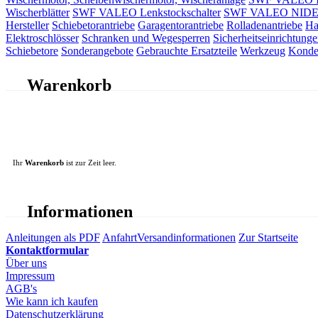
Wischerblätter
SWF VALEO Lenkstockschalter
SWF VALEO NIDEC 
Hersteller
Schiebetorantriebe
Garagentorantriebe
Rolladenantriebe
Ha
Elektroschlösser
Schranken und Wegesperren
Sicherheitseinrichtunge
Schiebetore
Sonderangebote
Gebrauchte Ersatzteile
Werkzeug
Konde
Warenkorb
Ihr
Warenkorb
ist zur Zeit leer.
Informationen
Anleitungen als PDF
Anfahrt
Versandinformationen
Zur Startseite
Kontaktformular
Über uns
Impressum
AGB's
Wie kann ich kaufen
Datenschutzerklärung