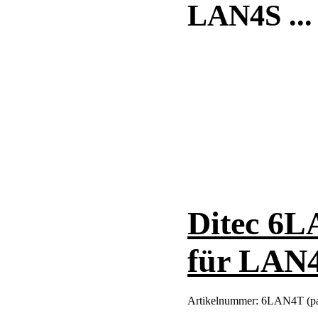
LAN4S ...
Ditec 6L
für LAN4S
Artikelnummer:
6LAN4T (pa