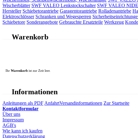
Wischerblätter
SWF VALEO Lenkstockschalter
SWF VALEO NIDEC 
Hersteller
Schiebetorantriebe
Garagentorantriebe
Rolladenantriebe
Ha
Elektroschlösser
Schranken und Wegesperren
Sicherheitseinrichtunge
Schiebetore
Sonderangebote
Gebrauchte Ersatzteile
Werkzeug
Konde
Warenkorb
Ihr
Warenkorb
ist zur Zeit leer.
Informationen
Anleitungen als PDF
Anfahrt
Versandinformationen
Zur Startseite
Kontaktformular
Über uns
Impressum
AGB's
Wie kann ich kaufen
Datenschutzerklärung