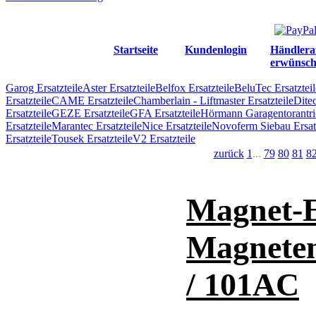
Startseite
Kundenlogin
Händlera
erwünsch
Garog Ersatzteile
Aster Ersatzteile
Belfox Ersatzteile
BeluTec Ersatzteil
Ersatzteile
CAME Ersatzteile
Chamberlain - Liftmaster Ersatzteile
Ditec
Ersatzteile
GEZE Ersatzteile
GFA Ersatzteile
Hörmann Garagentorantrie
Ersatzteile
Marantec Ersatzteile
Nice Ersatzteile
Novoferm Siebau Ersatz
Ersatzteile
Tousek Ersatzteile
V2 Ersatzteile
zurück
1
...
79
80
81
8
Magnet-E
Magneten
/ 101AC