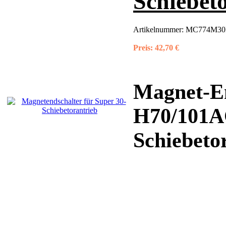
Schiebet
Artikelnummer:
MC774M30R3
Preis:
42,70 €
Magnet-En
H70/101A
Schiebeto