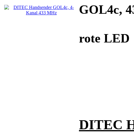
GOL4c, 43
rote LED
DITEC H