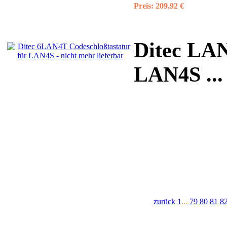
Preis:
209,92 €
Ditec LAN
LAN4S ...
zurück
1
...
79
80
81
8