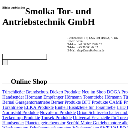
Bilder ausblenden
Smolka Tor- und
Antriebstechnik GmbH
Helmholtzstr. 2-9, GSG-Hof Haus A, 4. OG
10587 Berlin
Telefon: +49 30 347 99 02 17
Telefax: +49 30 341 64 17
E-Mail: shop@smolka-berlin.de
Online Shop
Türschließer
Brandschutz
Dickert Produkte
Neu im Shop
DOGA Pro
Handsender
Hörmann Empfänger
Hörmann Torantriebe
Hörmann Tür
Bernal Garagentorantriebe
Berner Produkte
BFT Produkte
CAME Pr
Torantriebe
ELKA Produkte
Einhell Ersatzteile für Torantriebe
LED F
Normstahl Produkte
Novoferm Produkte
Orion Schlüsselschalter und 
Teckentrup Produkte
Tousek Produkte
Universal Ersatzteile für Tore 
Handsender
Planetengetriebemotor
Seefrid Motor Getriebemotore alle
Wischermotor, Scheibenwischermotor, Wischeranlage
SWF VALEO ITT