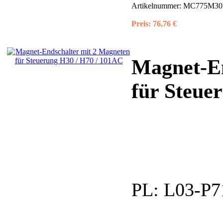
Artikelnummer:
MC775M30R3
Preis:
76,76 €
Magnet-En
für Steue
PL:
L03-P7