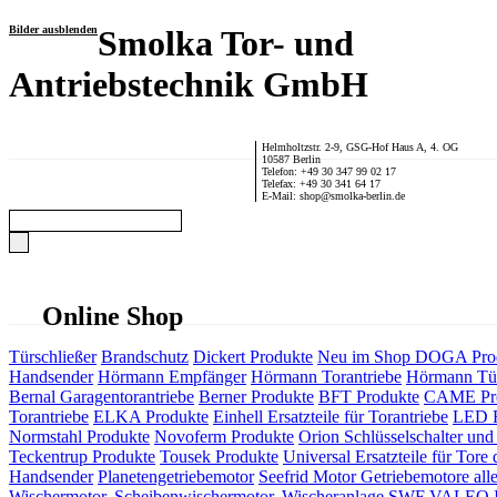
Bilder ausblenden
Smolka Tor- und
Antriebstechnik GmbH
Helmholtzstr. 2-9, GSG-Hof Haus A, 4. OG
10587 Berlin
Telefon: +49 30 347 99 02 17
Telefax: +49 30 341 64 17
E-Mail: shop@smolka-berlin.de
Online Shop
Türschließer
Brandschutz
Dickert Produkte
Neu im Shop
DOGA Pro
Handsender
Hörmann Empfänger
Hörmann Torantriebe
Hörmann Tür
Bernal Garagentorantriebe
Berner Produkte
BFT Produkte
CAME Pr
Torantriebe
ELKA Produkte
Einhell Ersatzteile für Torantriebe
LED F
Normstahl Produkte
Novoferm Produkte
Orion Schlüsselschalter und 
Teckentrup Produkte
Tousek Produkte
Universal Ersatzteile für Tore 
Handsender
Planetengetriebemotor
Seefrid Motor Getriebemotore alle
Wischermotor, Scheibenwischermotor, Wischeranlage
SWF VALEO ITT