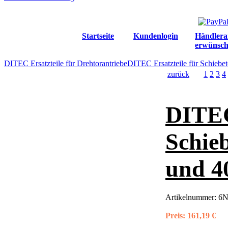
Startseite
Kundenlogin
Händlera
erwünsch
DITEC Ersatzteile für Drehtorantriebe
DITEC Ersatzteile für Schiebet
zurück
1
2
3
4
DITEC
Schie
und 4
Artikelnummer:
6
Preis:
161,19 €