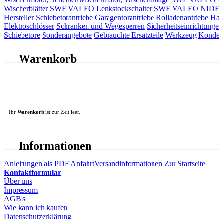
Wischerblätter
SWF VALEO Lenkstockschalter
SWF VALEO NIDEC 
Hersteller
Schiebetorantriebe
Garagentorantriebe
Rolladenantriebe
Ha
Elektroschlösser
Schranken und Wegesperren
Sicherheitseinrichtunge
Schiebetore
Sonderangebote
Gebrauchte Ersatzteile
Werkzeug
Konde
Warenkorb
Ihr
Warenkorb
ist zur Zeit leer.
Informationen
Anleitungen als PDF
Anfahrt
Versandinformationen
Zur Startseite
Kontaktformular
Über uns
Impressum
AGB's
Wie kann ich kaufen
Datenschutzerklärung