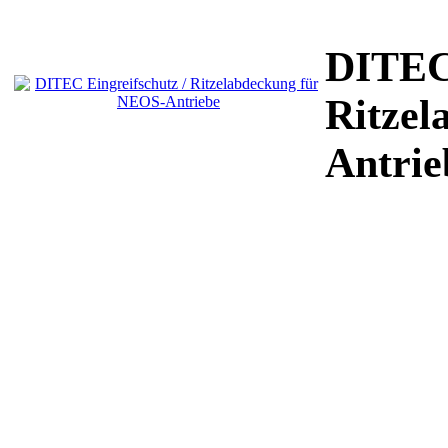
DITEC 
Ritzel
Antrie