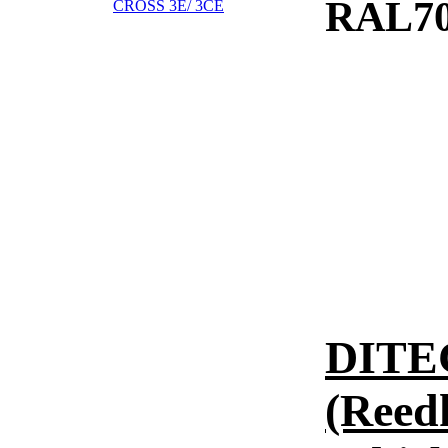
RAL70
DITEC
(Reed