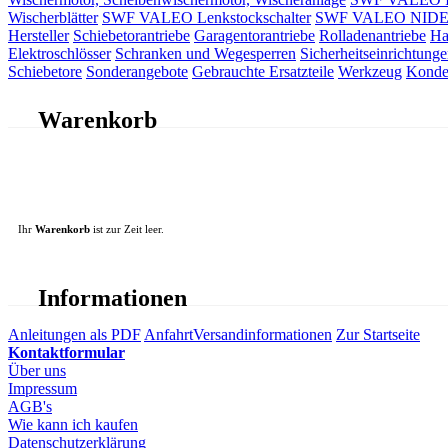
Wischerblätter
SWF VALEO Lenkstockschalter
SWF VALEO NIDEC 
Hersteller
Schiebetorantriebe
Garagentorantriebe
Rolladenantriebe
Ha
Elektroschlösser
Schranken und Wegesperren
Sicherheitseinrichtunge
Schiebetore
Sonderangebote
Gebrauchte Ersatzteile
Werkzeug
Konde
Warenkorb
Ihr
Warenkorb
ist zur Zeit leer.
Informationen
Anleitungen als PDF
Anfahrt
Versandinformationen
Zur Startseite
Kontaktformular
Über uns
Impressum
AGB's
Wie kann ich kaufen
Datenschutzerklärung