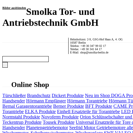
Bilder ausblenden
Smolka Tor- und
Antriebstechnik GmbH
Helmholtzstr. 2-9, GSG-Hof Haus A, 4. OG
10587 Berlin
Telefon: +49 30 347 99 02 17
Telefax: +49 30 341 64 17
E-Mail: shop@smolka-berlin.de
Online Shop
Türschließer
Brandschutz
Dickert Produkte
Neu im Shop
DOGA Pro
Handsender
Hörmann Empfänger
Hörmann Torantriebe
Hörmann Tür
Bernal Garagentorantriebe
Berner Produkte
BFT Produkte
CAME Pr
Torantriebe
ELKA Produkte
Einhell Ersatzteile für Torantriebe
LED F
Normstahl Produkte
Novoferm Produkte
Orion Schlüsselschalter und 
Teckentrup Produkte
Tousek Produkte
Universal Ersatzteile für Tore 
Handsender
Planetengetriebemotor
Seefrid Motor Getriebemotore alle
Wischermotor, Scheibenwischermotor, Wischeranlage
SWF VALEO ITT