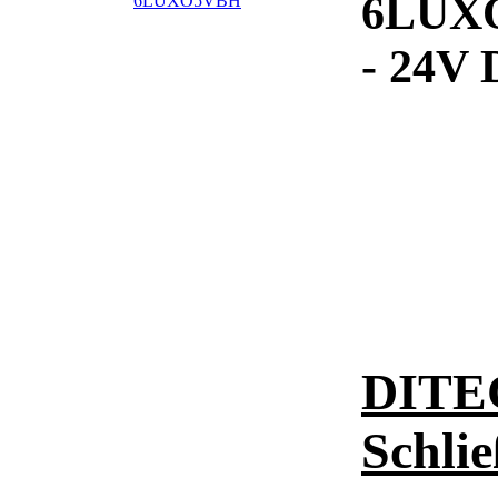
6LUXO
- 24V
DITEC
Schli