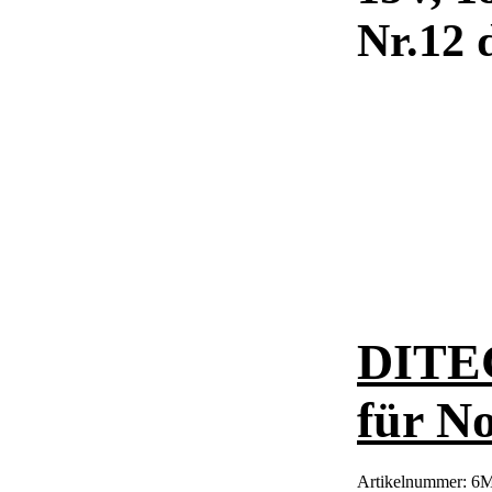
Nr.12 
DITEC
für N
Artikelnummer:
6