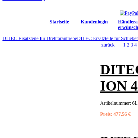
Startseite
Kundenlogin
Händlera
erwünsch
DITEC Ersatzteile für Drehtorantriebe
DITEC Ersatzteile für Schiebet
zurück
1
2
3
4
DITEC
ION 4
Artikelnummer:
6L
Preis:
477,56 €