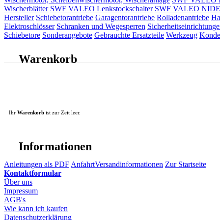
Wischerblätter
SWF VALEO Lenkstockschalter
SWF VALEO NIDEC 
Hersteller
Schiebetorantriebe
Garagentorantriebe
Rolladenantriebe
Ha
Elektroschlösser
Schranken und Wegesperren
Sicherheitseinrichtunge
Schiebetore
Sonderangebote
Gebrauchte Ersatzteile
Werkzeug
Konde
Warenkorb
Ihr
Warenkorb
ist zur Zeit leer.
Informationen
Anleitungen als PDF
Anfahrt
Versandinformationen
Zur Startseite
Kontaktformular
Über uns
Impressum
AGB's
Wie kann ich kaufen
Datenschutzerklärung