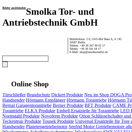
Bilder ausblenden
Smolka Tor- und
Antriebstechnik GmbH
Helmholtzstr. 2-9, GSG-Hof Haus A, 4. OG
10587 Berlin
Telefon: +49 30 347 99 02 17
Telefax: +49 30 341 64 17
E-Mail: shop@smolka-berlin.de
Online Shop
Türschließer
Brandschutz
Dickert Produkte
Neu im Shop
DOGA Pro
Handsender
Hörmann Empfänger
Hörmann Torantriebe
Hörmann Tür
Bernal Garagentorantriebe
Berner Produkte
BFT Produkte
CAME Pr
Torantriebe
ELKA Produkte
Einhell Ersatzteile für Torantriebe
LED F
Normstahl Produkte
Novoferm Produkte
Orion Schlüsselschalter und 
Teckentrup Produkte
Tousek Produkte
Universal Ersatzteile für Tore 
Handsender
Planetengetriebemotor
Seefrid Motor Getriebemotore alle
Wischermotor, Scheibenwischermotor, Wischeranlage
SWF VALEO ITT