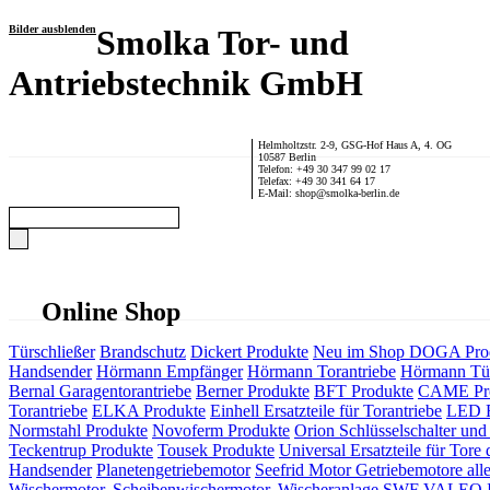
Bilder ausblenden
Smolka Tor- und
Antriebstechnik GmbH
Helmholtzstr. 2-9, GSG-Hof Haus A, 4. OG
10587 Berlin
Telefon: +49 30 347 99 02 17
Telefax: +49 30 341 64 17
E-Mail: shop@smolka-berlin.de
Online Shop
Türschließer
Brandschutz
Dickert Produkte
Neu im Shop
DOGA Pro
Handsender
Hörmann Empfänger
Hörmann Torantriebe
Hörmann Tür
Bernal Garagentorantriebe
Berner Produkte
BFT Produkte
CAME Pr
Torantriebe
ELKA Produkte
Einhell Ersatzteile für Torantriebe
LED F
Normstahl Produkte
Novoferm Produkte
Orion Schlüsselschalter und 
Teckentrup Produkte
Tousek Produkte
Universal Ersatzteile für Tore 
Handsender
Planetengetriebemotor
Seefrid Motor Getriebemotore alle
Wischermotor, Scheibenwischermotor, Wischeranlage
SWF VALEO ITT