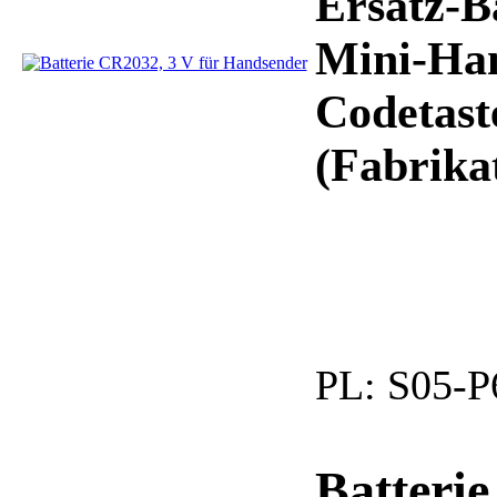
Ersatz-B
Mini-Ha
Codetast
(Fabrika
PL:
S05-P
Batterie