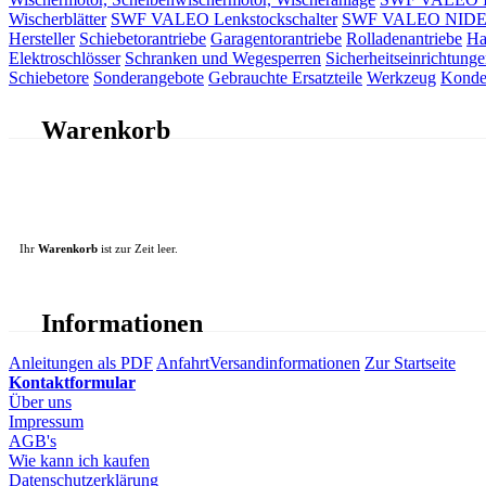
Wischerblätter
SWF VALEO Lenkstockschalter
SWF VALEO NIDEC 
Hersteller
Schiebetorantriebe
Garagentorantriebe
Rolladenantriebe
Ha
Elektroschlösser
Schranken und Wegesperren
Sicherheitseinrichtunge
Schiebetore
Sonderangebote
Gebrauchte Ersatzteile
Werkzeug
Konde
Warenkorb
Ihr
Warenkorb
ist zur Zeit leer.
Informationen
Anleitungen als PDF
Anfahrt
Versandinformationen
Zur Startseite
Kontaktformular
Über uns
Impressum
AGB's
Wie kann ich kaufen
Datenschutzerklärung