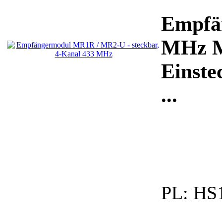
Empfä
MHz M
Einste
...
PL:
HS1