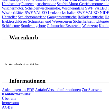
Handsender
Planetengetriebemotor
Seefrid Motor Getriebemotore alle
Wischermotor, Scheibenwischermotor, Wischeranlage
SWF VALEO ITT
Wischerblätter
SWF VALEO Lenkstockschalter
SWF VALEO NIDEC 
Hersteller
Schiebetorantriebe
Garagentorantriebe
Rolladenantriebe
Ha
Elektroschlösser
Schranken und Wegesperren
Sicherheitseinrichtunge
Schiebetore
Sonderangebote
Gebrauchte Ersatzteile
Werkzeug
Konde
Warenkorb
Ihr
Warenkorb
ist zur Zeit leer.
Informationen
Anleitungen als PDF
Anfahrt
Versandinformationen
Zur Startseite
Kontaktformular
Über uns
Impressum
AGB's