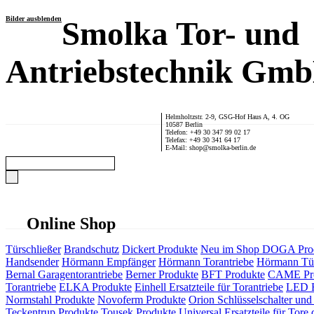
Bilder ausblenden
Smolka Tor- und
Antriebstechnik Gm
Helmholtzstr. 2-9, GSG-Hof Haus A, 4. OG
10587 Berlin
Telefon: +49 30 347 99 02 17
Telefax: +49 30 341 64 17
E-Mail: shop@smolka-berlin.de
Online Shop
Türschließer
Brandschutz
Dickert Produkte
Neu im Shop
DOGA Pro
Handsender
Hörmann Empfänger
Hörmann Torantriebe
Hörmann Tür
Bernal Garagentorantriebe
Berner Produkte
BFT Produkte
CAME Pr
Torantriebe
ELKA Produkte
Einhell Ersatzteile für Torantriebe
LED F
Normstahl Produkte
Novoferm Produkte
Orion Schlüsselschalter und 
Teckentrup Produkte
Tousek Produkte
Universal Ersatzteile für Tore 