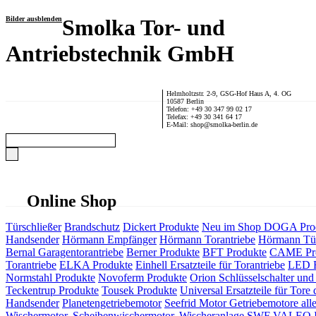
Bilder ausblenden
Smolka Tor- und
Antriebstechnik GmbH
Helmholtzstr. 2-9, GSG-Hof Haus A, 4. OG
10587 Berlin
Telefon: +49 30 347 99 02 17
Telefax: +49 30 341 64 17
E-Mail: shop@smolka-berlin.de
Online Shop
Türschließer
Brandschutz
Dickert Produkte
Neu im Shop
DOGA Pro
Handsender
Hörmann Empfänger
Hörmann Torantriebe
Hörmann Tür
Bernal Garagentorantriebe
Berner Produkte
BFT Produkte
CAME Pr
Torantriebe
ELKA Produkte
Einhell Ersatzteile für Torantriebe
LED F
Normstahl Produkte
Novoferm Produkte
Orion Schlüsselschalter und 
Teckentrup Produkte
Tousek Produkte
Universal Ersatzteile für Tore 
Handsender
Planetengetriebemotor
Seefrid Motor Getriebemotore alle
Wischermotor, Scheibenwischermotor, Wischeranlage
SWF VALEO ITT