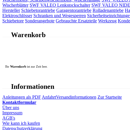
Wischerblätter
SWF VALEO Lenkstockschalter
SWF VALEO NIDEC 
Hersteller
Schiebetorantriebe
Garagentorantriebe
Rolladenantriebe
Ha
Elektroschlösser
Schranken und Wegesperren
Sicherheitseinrichtunge
Schiebetore
Sonderangebote
Gebrauchte Ersatzteile
Werkzeug
Konde
Warenkorb
Ihr
Warenkorb
ist zur Zeit leer.
Informationen
Anleitungen als PDF
Anfahrt
Versandinformationen
Zur Startseite
Kontaktformular
Über uns
Impressum
AGB's
Wie kann ich kaufen
Datenschutzerklärung