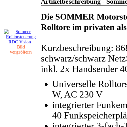
Artikelbeschreibung - Somme
Die SOMMER Motorsteu
Rolltore im privaten al
Kurzbeschreibung: 8
Bild
vergrößern
schwarz/schwarz Netz
inkl. 2x Handsender 
Universelle Rollto
W, AC 230 V
integrierter Funk
40 Funkspeicherplä
integrierter 3-fac