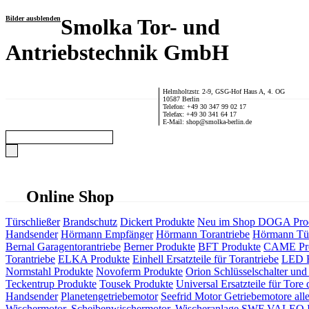
Bilder ausblenden
Smolka Tor- und
Antriebstechnik GmbH
Helmholtzstr. 2-9, GSG-Hof Haus A, 4. OG
10587 Berlin
Telefon: +49 30 347 99 02 17
Telefax: +49 30 341 64 17
E-Mail: shop@smolka-berlin.de
Online Shop
Türschließer
Brandschutz
Dickert Produkte
Neu im Shop
DOGA Pro
Handsender
Hörmann Empfänger
Hörmann Torantriebe
Hörmann Tür
Bernal Garagentorantriebe
Berner Produkte
BFT Produkte
CAME Pr
Torantriebe
ELKA Produkte
Einhell Ersatzteile für Torantriebe
LED F
Normstahl Produkte
Novoferm Produkte
Orion Schlüsselschalter und 
Teckentrup Produkte
Tousek Produkte
Universal Ersatzteile für Tore 
Handsender
Planetengetriebemotor
Seefrid Motor Getriebemotore alle
Wischermotor, Scheibenwischermotor, Wischeranlage
SWF VALEO ITT