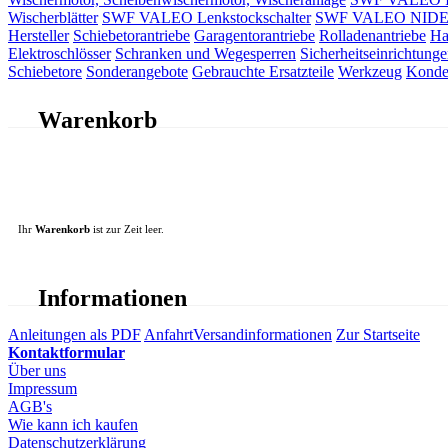
Wischerblätter
SWF VALEO Lenkstockschalter
SWF VALEO NIDEC 
Hersteller
Schiebetorantriebe
Garagentorantriebe
Rolladenantriebe
Ha
Elektroschlösser
Schranken und Wegesperren
Sicherheitseinrichtunge
Schiebetore
Sonderangebote
Gebrauchte Ersatzteile
Werkzeug
Konde
Warenkorb
Ihr
Warenkorb
ist zur Zeit leer.
Informationen
Anleitungen als PDF
Anfahrt
Versandinformationen
Zur Startseite
Kontaktformular
Über uns
Impressum
AGB's
Wie kann ich kaufen
Datenschutzerklärung