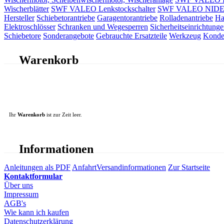
Wischerblätter
SWF VALEO Lenkstockschalter
SWF VALEO NIDEC 
Hersteller
Schiebetorantriebe
Garagentorantriebe
Rolladenantriebe
Ha
Elektroschlösser
Schranken und Wegesperren
Sicherheitseinrichtunge
Schiebetore
Sonderangebote
Gebrauchte Ersatzteile
Werkzeug
Konde
Warenkorb
Ihr
Warenkorb
ist zur Zeit leer.
Informationen
Anleitungen als PDF
Anfahrt
Versandinformationen
Zur Startseite
Kontaktformular
Über uns
Impressum
AGB's
Wie kann ich kaufen
Datenschutzerklärung