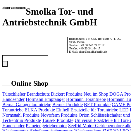
Bilder ausblenden
Smolka Tor- und
Antriebstechnik GmbH
Helmholtzstr. 2-9, GSG-Hof Haus A, 4. OG
10587 Berlin
Telefon: +49 30 347 99 02 17
Telefax: +49 30 341 64 17
E-Mail: shop@smolka-berlin.de
Online Shop
Türschließer
Brandschutz
Dickert Produkte
Neu im Shop
DOGA Pro
Handsender
Hörmann Empfänger
Hörmann Torantriebe
Hörmann Tür
Bernal Garagentorantriebe
Berner Produkte
BFT Produkte
CAME Pr
Torantriebe
ELKA Produkte
Einhell Ersatzteile für Torantriebe
LED F
Normstahl Produkte
Novoferm Produkte
Orion Schlüsselschalter und 
Teckentrup Produkte
Tousek Produkte
Universal Ersatzteile für Tore 
Handsender
Planetengetriebemotor
Seefrid Motor Getriebemotore alle
Wischermotor, Scheibenwischermotor, Wischeranlage
SWF VALEO ITT