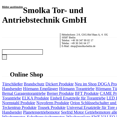
Bilder ausblenden
Smolka Tor- und
Antriebstechnik GmbH
Helmholtzstr. 2-9, GSG-Hof Haus A, 4. OG
10587 Berlin
Telefon: +49 30 347 99 02 17
Telefax: +49 30 341 64 17
E-Mail: shop@smolka-berlin.de
Online Shop
Türschließer
Brandschutz
Dickert Produkte
Neu im Shop
DOGA Pro
Handsender
Hörmann Empfänger
Hörmann Torantriebe
Hörmann Tür
Bernal Garagentorantriebe
Berner Produkte
BFT Produkte
CAME Pr
Torantriebe
ELKA Produkte
Einhell Ersatzteile für Torantriebe
LED F
Normstahl Produkte
Novoferm Produkte
Orion Schlüsselschalter und 
Teckentrup Produkte
Tousek Produkte
Universal Ersatzteile für Tore 
Handsender
Planetengetriebemotor
Seefrid Motor Getriebemotore alle
Wischermotor, Scheibenwischermotor, Wischeranlage
SWF VALEO ITT