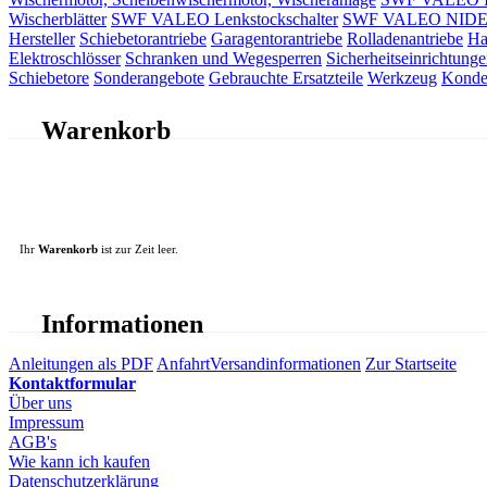
Wischerblätter
SWF VALEO Lenkstockschalter
SWF VALEO NIDEC 
Hersteller
Schiebetorantriebe
Garagentorantriebe
Rolladenantriebe
Ha
Elektroschlösser
Schranken und Wegesperren
Sicherheitseinrichtunge
Schiebetore
Sonderangebote
Gebrauchte Ersatzteile
Werkzeug
Konde
Warenkorb
Ihr
Warenkorb
ist zur Zeit leer.
Informationen
Anleitungen als PDF
Anfahrt
Versandinformationen
Zur Startseite
Kontaktformular
Über uns
Impressum
AGB's
Wie kann ich kaufen
Datenschutzerklärung