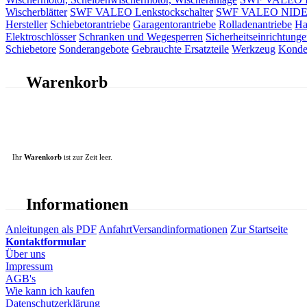
Wischerblätter
SWF VALEO Lenkstockschalter
SWF VALEO NIDEC 
Hersteller
Schiebetorantriebe
Garagentorantriebe
Rolladenantriebe
Ha
Elektroschlösser
Schranken und Wegesperren
Sicherheitseinrichtunge
Schiebetore
Sonderangebote
Gebrauchte Ersatzteile
Werkzeug
Konde
Warenkorb
Ihr
Warenkorb
ist zur Zeit leer.
Informationen
Anleitungen als PDF
Anfahrt
Versandinformationen
Zur Startseite
Kontaktformular
Über uns
Impressum
AGB's
Wie kann ich kaufen
Datenschutzerklärung