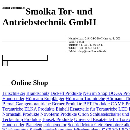
Bilder ausblenden
Smolka Tor- und
Antriebstechnik GmbH
Helmholtzstr. 2-9, GSG-Hof Haus A, 4. OG
10587 Berlin
Telefon: +49 30 347 99 02 17
Telefax: +49 30 341 64 17
E-Mail: shop@smolka-berlin.de
Online Shop
Türschließer
Brandschutz
Dickert Produkte
Neu im Shop
DOGA Pro
Handsender
Hörmann Empfänger
Hörmann Torantriebe
Hörmann Tür
Bernal Garagentorantriebe
Berner Produkte
BFT Produkte
CAME Pr
Torantriebe
ELKA Produkte
Einhell Ersatzteile für Torantriebe
LED F
Normstahl Produkte
Novoferm Produkte
Orion Schlüsselschalter und 
Teckentrup Produkte
Tousek Produkte
Universal Ersatzteile für Tore 
Handsender
Planetengetriebemotor
Seefrid Motor Getriebemotore alle
Wischermotor, Scheibenwischermotor, Wischeranlage
SWF VALEO ITT