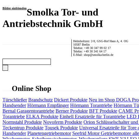
Bilder einblenden
Smolka Tor- und
Antriebstechnik GmbH
Helmholtzstr. 2-9, GSG-Hof Haus A, 4. OG
10587 Berlin
Telefon: +49 30 347 99 02 17
Telefax: +49 30 341 64 17
E-Mail: shop@smolka-berlin.de
Online Shop
Türschließer
Brandschutz
Dickert Produkte
Neu im Shop
DOGA Pro
Handsender
Hörmann Empfänger
Hörmann Torantriebe
Hörmann Tür
Bernal Garagentorantriebe
Berner Produkte
BFT Produkte
CAME Pr
Torantriebe
ELKA Produkte
Einhell Ersatzteile für Torantriebe
LED F
Normstahl Produkte
Novoferm Produkte
Orion Schlüsselschalter und 
Teckentrup Produkte
Tousek Produkte
Universal Ersatzteile für Tore 
Handsender
Planetengetriebemotor
Seefrid Motor Getriebemotore alle
Wischermotor, Scheibenwischermotor, Wischeranlage
SWF VALEO ITT