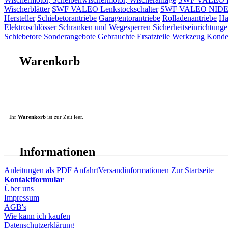
Wischerblätter
SWF VALEO Lenkstockschalter
SWF VALEO NIDEC 
Hersteller
Schiebetorantriebe
Garagentorantriebe
Rolladenantriebe
Ha
Elektroschlösser
Schranken und Wegesperren
Sicherheitseinrichtunge
Schiebetore
Sonderangebote
Gebrauchte Ersatzteile
Werkzeug
Konde
Warenkorb
Ihr
Warenkorb
ist zur Zeit leer.
Informationen
Anleitungen als PDF
Anfahrt
Versandinformationen
Zur Startseite
Kontaktformular
Über uns
Impressum
AGB's
Wie kann ich kaufen
Datenschutzerklärung