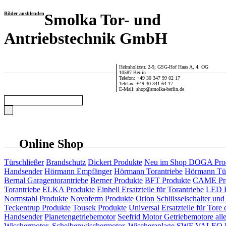
Bilder ausblenden
Smolka Tor- und
Antriebstechnik GmbH
Helmholtzstr. 2-9, GSG-Hof Haus A, 4. OG
10587 Berlin
Telefon: +49 30 347 99 02 17
Telefax: +49 30 341 64 17
E-Mail: shop@smolka-berlin.de
Online Shop
Türschließer
Brandschutz
Dickert Produkte
Neu im Shop
DOGA Pro
Handsender
Hörmann Empfänger
Hörmann Torantriebe
Hörmann Tür
Bernal Garagentorantriebe
Berner Produkte
BFT Produkte
CAME Pr
Torantriebe
ELKA Produkte
Einhell Ersatzteile für Torantriebe
LED F
Normstahl Produkte
Novoferm Produkte
Orion Schlüsselschalter und 
Teckentrup Produkte
Tousek Produkte
Universal Ersatzteile für Tore 
Handsender
Planetengetriebemotor
Seefrid Motor Getriebemotore alle
Wischermotor, Scheibenwischermotor, Wischeranlage
SWF VALEO ITT