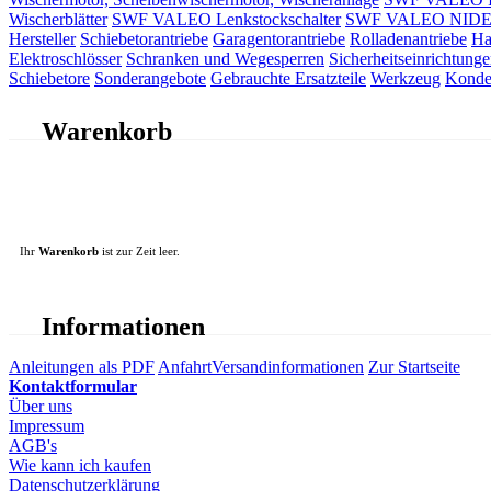
Wischerblätter
SWF VALEO Lenkstockschalter
SWF VALEO NIDEC 
Hersteller
Schiebetorantriebe
Garagentorantriebe
Rolladenantriebe
Ha
Elektroschlösser
Schranken und Wegesperren
Sicherheitseinrichtunge
Schiebetore
Sonderangebote
Gebrauchte Ersatzteile
Werkzeug
Konde
Warenkorb
Ihr
Warenkorb
ist zur Zeit leer.
Informationen
Anleitungen als PDF
Anfahrt
Versandinformationen
Zur Startseite
Kontaktformular
Über uns
Impressum
AGB's
Wie kann ich kaufen
Datenschutzerklärung