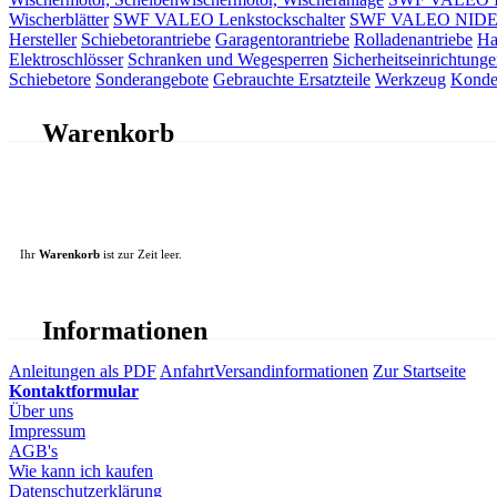
Wischerblätter
SWF VALEO Lenkstockschalter
SWF VALEO NIDEC 
Hersteller
Schiebetorantriebe
Garagentorantriebe
Rolladenantriebe
Ha
Elektroschlösser
Schranken und Wegesperren
Sicherheitseinrichtunge
Schiebetore
Sonderangebote
Gebrauchte Ersatzteile
Werkzeug
Konde
Warenkorb
Ihr
Warenkorb
ist zur Zeit leer.
Informationen
Anleitungen als PDF
Anfahrt
Versandinformationen
Zur Startseite
Kontaktformular
Über uns
Impressum
AGB's
Wie kann ich kaufen
Datenschutzerklärung