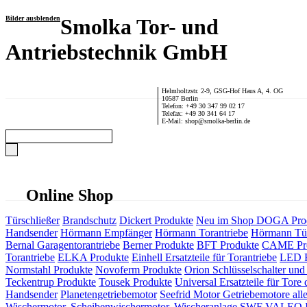
Bilder ausblenden
Smolka Tor- und
Antriebstechnik GmbH
Helmholtzstr. 2-9, GSG-Hof Haus A, 4. OG
10587 Berlin
Telefon: +49 30 347 99 02 17
Telefax: +49 30 341 64 17
E-Mail: shop@smolka-berlin.de
Online Shop
Türschließer
Brandschutz
Dickert Produkte
Neu im Shop
DOGA Pro
Handsender
Hörmann Empfänger
Hörmann Torantriebe
Hörmann Tür
Bernal Garagentorantriebe
Berner Produkte
BFT Produkte
CAME Pr
Torantriebe
ELKA Produkte
Einhell Ersatzteile für Torantriebe
LED F
Normstahl Produkte
Novoferm Produkte
Orion Schlüsselschalter und 
Teckentrup Produkte
Tousek Produkte
Universal Ersatzteile für Tore 
Handsender
Planetengetriebemotor
Seefrid Motor Getriebemotore alle
Wischermotor, Scheibenwischermotor, Wischeranlage
SWF VALEO ITT