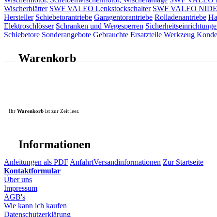
Wischerblätter
SWF VALEO Lenkstockschalter
SWF VALEO NIDEC 
Hersteller
Schiebetorantriebe
Garagentorantriebe
Rolladenantriebe
Ha
Elektroschlösser
Schranken und Wegesperren
Sicherheitseinrichtunge
Schiebetore
Sonderangebote
Gebrauchte Ersatzteile
Werkzeug
Konde
Warenkorb
Ihr
Warenkorb
ist zur Zeit leer.
Informationen
Anleitungen als PDF
Anfahrt
Versandinformationen
Zur Startseite
Kontaktformular
Über uns
Impressum
AGB's
Wie kann ich kaufen
Datenschutzerklärung