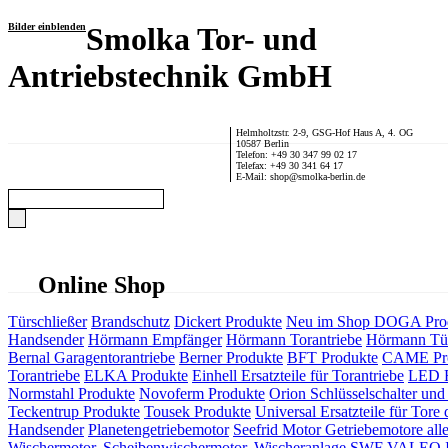
Bilder einblenden
Smolka Tor- und
Antriebstechnik GmbH
Helmholtzstr. 2-9, GSG-Hof Haus A, 4. OG
10587 Berlin
Telefon: +49 30 347 99 02 17
Telefax: +49 30 341 64 17
E-Mail: shop@smolka-berlin.de
Online Shop
Türschließer
Brandschutz
Dickert Produkte
Neu im Shop
DOGA Pro
Handsender
Hörmann Empfänger
Hörmann Torantriebe
Hörmann Tür
Bernal Garagentorantriebe
Berner Produkte
BFT Produkte
CAME Pr
Torantriebe
ELKA Produkte
Einhell Ersatzteile für Torantriebe
LED F
Normstahl Produkte
Novoferm Produkte
Orion Schlüsselschalter und 
Teckentrup Produkte
Tousek Produkte
Universal Ersatzteile für Tore 
Handsender
Planetengetriebemotor
Seefrid Motor Getriebemotore alle
Wischermotor, Scheibenwischermotor, Wischeranlage
SWF VALEO ITT