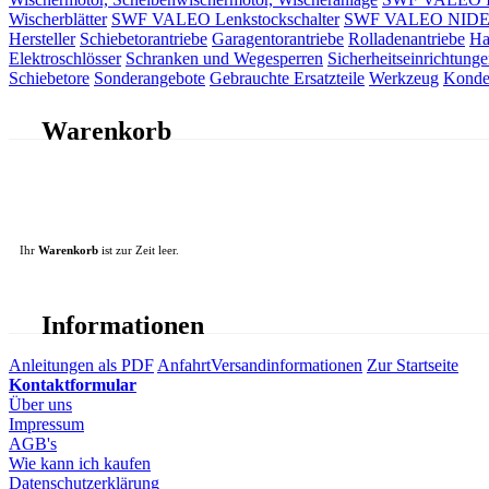
Wischerblätter
SWF VALEO Lenkstockschalter
SWF VALEO NIDEC 
Hersteller
Schiebetorantriebe
Garagentorantriebe
Rolladenantriebe
Ha
Elektroschlösser
Schranken und Wegesperren
Sicherheitseinrichtunge
Schiebetore
Sonderangebote
Gebrauchte Ersatzteile
Werkzeug
Konde
Warenkorb
Ihr
Warenkorb
ist zur Zeit leer.
Informationen
Anleitungen als PDF
Anfahrt
Versandinformationen
Zur Startseite
Kontaktformular
Über uns
Impressum
AGB's
Wie kann ich kaufen
Datenschutzerklärung