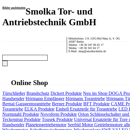
Bilder ausblenden
Smolka Tor- und
Antriebstechnik GmbH
Helmholtzstr. 2-9, GSG-Hof Haus A, 4. OG
10587 Berlin
Telefon: +49 30 347 99 02 17
Telefax: +49 30 341 64 17
E-Mail: shop@smolka-berlin.de
Online Shop
Türschließer
Brandschutz
Dickert Produkte
Neu im Shop
DOGA Pro
Handsender
Hörmann Empfänger
Hörmann Torantriebe
Hörmann Tür
Bernal Garagentorantriebe
Berner Produkte
BFT Produkte
CAME Pr
Torantriebe
ELKA Produkte
Einhell Ersatzteile für Torantriebe
LED F
Normstahl Produkte
Novoferm Produkte
Orion Schlüsselschalter und 
Teckentrup Produkte
Tousek Produkte
Universal Ersatzteile für Tore 
Handsender
Planetengetriebemotor
Seefrid Motor Getriebemotore alle
Wischermotor, Scheibenwischermotor, Wischeranlage
SWF VALEO ITT