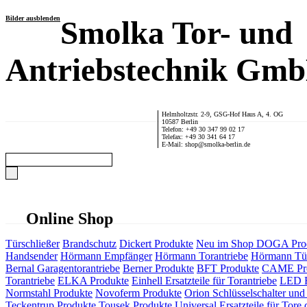
Bilder ausblenden
Smolka Tor- und
Antriebstechnik Gm
Helmholtzstr. 2-9, GSG-Hof Haus A, 4. OG
10587 Berlin
Telefon: +49 30 347 99 02 17
Telefax: +49 30 341 64 17
E-Mail: shop@smolka-berlin.de
Online Shop
Türschließer
Brandschutz
Dickert Produkte
Neu im Shop
DOGA Pro
Handsender
Hörmann Empfänger
Hörmann Torantriebe
Hörmann Tür
Bernal Garagentorantriebe
Berner Produkte
BFT Produkte
CAME Pr
Torantriebe
ELKA Produkte
Einhell Ersatzteile für Torantriebe
LED F
Normstahl Produkte
Novoferm Produkte
Orion Schlüsselschalter und 
Teckentrup Produkte
Tousek Produkte
Universal Ersatzteile für Tore 