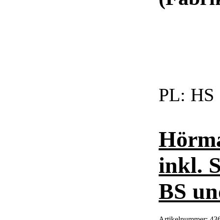
PL:
HS
Hörma
inkl. 
BS un
Artikelnummer:
43