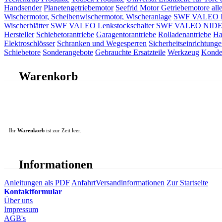
Handsender
Planetengetriebemotor
Seefrid Motor Getriebemotore alle
Wischermotor, Scheibenwischermotor, Wischeranlage
SWF VALEO ITT
Wischerblätter
SWF VALEO Lenkstockschalter
SWF VALEO NIDEC 
Hersteller
Schiebetorantriebe
Garagentorantriebe
Rolladenantriebe
Ha
Elektroschlösser
Schranken und Wegesperren
Sicherheitseinrichtunge
Schiebetore
Sonderangebote
Gebrauchte Ersatzteile
Werkzeug
Konde
Warenkorb
Ihr
Warenkorb
ist zur Zeit leer.
Informationen
Anleitungen als PDF
Anfahrt
Versandinformationen
Zur Startseite
Kontaktformular
Über uns
Impressum
AGB's