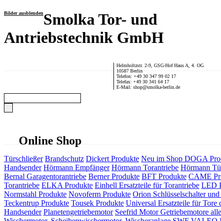
Bilder ausblenden
Smolka Tor- und
Antriebstechnik GmbH
Helmholtzstr. 2-9, GSG-Hof Haus A, 4. OG
10587 Berlin
Telefon: +49 30 347 99 02 17
Telefax: +49 30 341 64 17
E-Mail: shop@smolka-berlin.de
Online Shop
Türschließer
Brandschutz
Dickert Produkte
Neu im Shop
DOGA Pro
Handsender
Hörmann Empfänger
Hörmann Torantriebe
Hörmann Tür
Bernal Garagentorantriebe
Berner Produkte
BFT Produkte
CAME Pr
Torantriebe
ELKA Produkte
Einhell Ersatzteile für Torantriebe
LED F
Normstahl Produkte
Novoferm Produkte
Orion Schlüsselschalter und 
Teckentrup Produkte
Tousek Produkte
Universal Ersatzteile für Tore 
Handsender
Planetengetriebemotor
Seefrid Motor Getriebemotore alle
Wischermotor, Scheibenwischermotor, Wischeranlage
SWF VALEO ITT