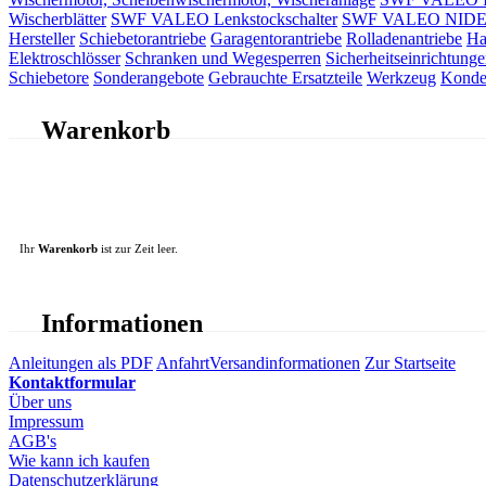
Wischerblätter
SWF VALEO Lenkstockschalter
SWF VALEO NIDEC 
Hersteller
Schiebetorantriebe
Garagentorantriebe
Rolladenantriebe
Ha
Elektroschlösser
Schranken und Wegesperren
Sicherheitseinrichtunge
Schiebetore
Sonderangebote
Gebrauchte Ersatzteile
Werkzeug
Konde
Warenkorb
Ihr
Warenkorb
ist zur Zeit leer.
Informationen
Anleitungen als PDF
Anfahrt
Versandinformationen
Zur Startseite
Kontaktformular
Über uns
Impressum
AGB's
Wie kann ich kaufen
Datenschutzerklärung