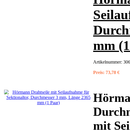
Seilau
Durch
mm (1
Artikelnummer:
306
Preis:
73,78 €
Hörman
Durchm
mit Se