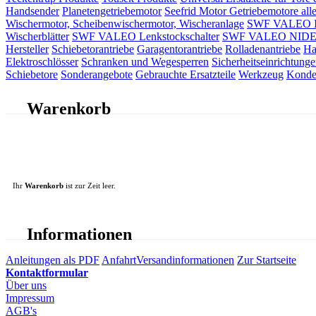
Handsender
Planetengetriebemotor
Seefrid Motor Getriebemotore alle
Wischermotor, Scheibenwischermotor, Wischeranlage
SWF VALEO ITT
Wischerblätter
SWF VALEO Lenkstockschalter
SWF VALEO NIDEC 
Hersteller
Schiebetorantriebe
Garagentorantriebe
Rolladenantriebe
Ha
Elektroschlösser
Schranken und Wegesperren
Sicherheitseinrichtunge
Schiebetore
Sonderangebote
Gebrauchte Ersatzteile
Werkzeug
Konde
Warenkorb
Ihr
Warenkorb
ist zur Zeit leer.
Informationen
Anleitungen als PDF
Anfahrt
Versandinformationen
Zur Startseite
Kontaktformular
Über uns
Impressum
AGB's