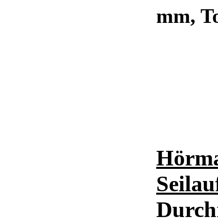
mm, T
Hörma
Seilau
Durch