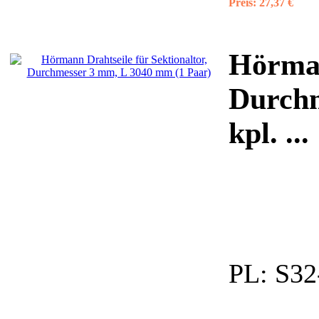
Preis:
27,37 €
Hörman
Durchm
kpl. ...
PL:
S32