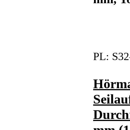
PL:
S32
Hörma
Seilau
Durch
mm (1