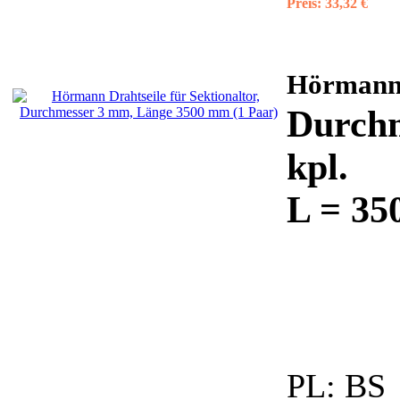
Preis:
33,32 €
Hörman
Durchm
kpl.
L = 35
PL:
BS