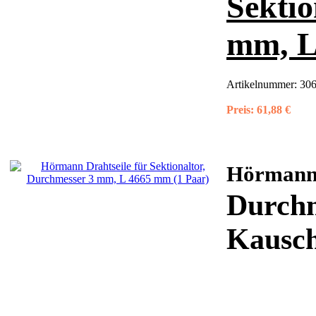
Sektio
mm, L
Artikelnummer:
30
Preis:
61,88 €
Hörman
Durchm
Kausche