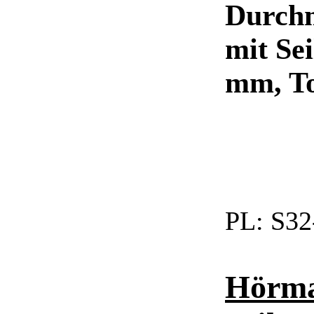
Durchm
mit Se
mm, T
PL:
S32
Hörma