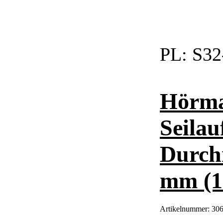
PL:
S32
Hörma
Seilau
Durch
mm (1
Artikelnummer:
306