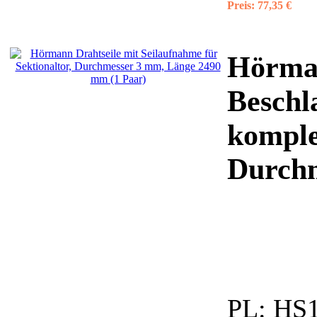
Preis:
77,35 €
Hörman
Beschl
komple
Durchm
PL:
HS1