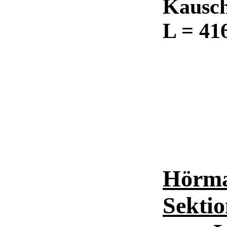
Kausch
L = 41
Hörma
Sektio