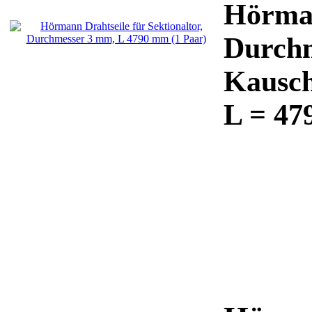
Hörman
Durchm
Kausch
L = 47