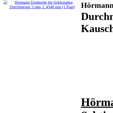
Hörman
Durchm
Kausche
Hörma