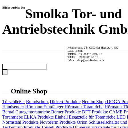
Bilder ausblenden
Smolka Tor- und
Antriebstechnik Gm
Helmholtzstr. 2-9, GSG-Hof Haus A, 4. OG
10587 Berlin
Telefon: +49 30 347 99 02 17
Telefax: +49 30 341 64 17
E-Mail: shop@smolka-berlin.de
Online Shop
Türschließer
Brandschutz
Dickert Produkte
Neu im Shop
DOGA Pro
Handsender
Hörmann Empfänger
Hörmann Torantriebe
Hörmann Tür
Bernal Garagentorantriebe
Berner Produkte
BFT Produkte
CAME Pr
Torantriebe
ELKA Produkte
Einhell Ersatzteile für Torantriebe
LED F
Normstahl Produkte
Novoferm Produkte
Orion Schlüsselschalter und 
Teckentrup Produkte
Tousek Produkte
Universal Ersatzteile für Tore 