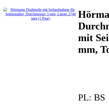
Hörman
Durchm
mit Se
mm, T
PL:
BS