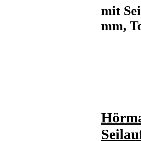
mit Se
mm, T
Hörma
Seilau