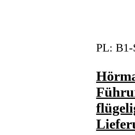
PL:
B1-
Hörma
Führun
flügel
Liefe