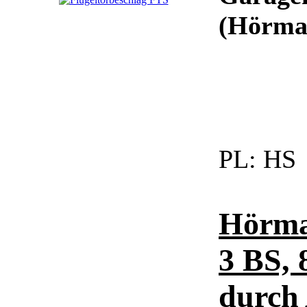
(Hörman
PL:
HS
Hörma
3 BS, 
durch 