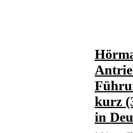
Hörma
Antrie
Führun
kurz (
in Deu