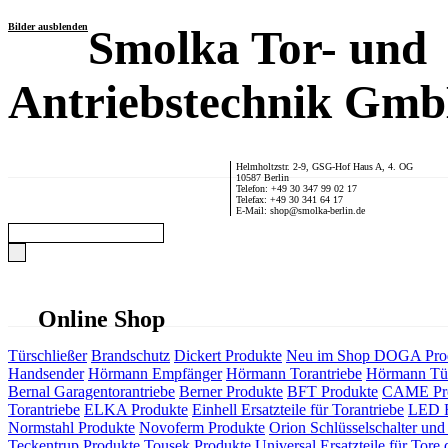
Bilder ausblenden
Smolka Tor- und
Antriebstechnik Gm
Helmholtzstr. 2-9, GSG-Hof Haus A, 4. OG
10587 Berlin
Telefon: +49 30 347 99 02 17
Telefax: +49 30 341 64 17
E-Mail: shop@smolka-berlin.de
Online Shop
Türschließer
Brandschutz
Dickert Produkte
Neu im Shop
DOGA Pro
Handsender
Hörmann Empfänger
Hörmann Torantriebe
Hörmann Tür
Bernal Garagentorantriebe
Berner Produkte
BFT Produkte
CAME Pr
Torantriebe
ELKA Produkte
Einhell Ersatzteile für Torantriebe
LED F
Normstahl Produkte
Novoferm Produkte
Orion Schlüsselschalter und 
Teckentrup Produkte
Tousek Produkte
Universal Ersatzteile für Tore 