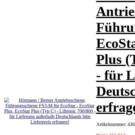
Antrie
Führu
EcoSta
Plus (
- für 
Deutsc
erfrag
Artikelnummer:
436