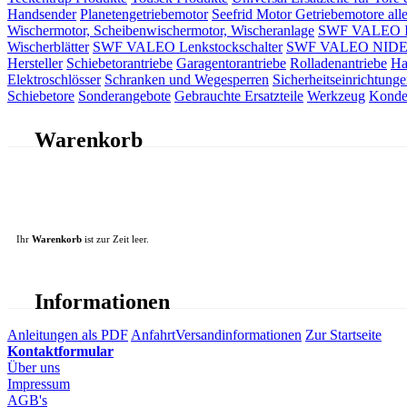
Handsender
Planetengetriebemotor
Seefrid Motor Getriebemotore alle
Wischermotor, Scheibenwischermotor, Wischeranlage
SWF VALEO ITT
Wischerblätter
SWF VALEO Lenkstockschalter
SWF VALEO NIDEC 
Hersteller
Schiebetorantriebe
Garagentorantriebe
Rolladenantriebe
Ha
Elektroschlösser
Schranken und Wegesperren
Sicherheitseinrichtunge
Schiebetore
Sonderangebote
Gebrauchte Ersatzteile
Werkzeug
Konde
Warenkorb
Ihr
Warenkorb
ist zur Zeit leer.
Informationen
Anleitungen als PDF
Anfahrt
Versandinformationen
Zur Startseite
Kontaktformular
Über uns
Impressum
AGB's