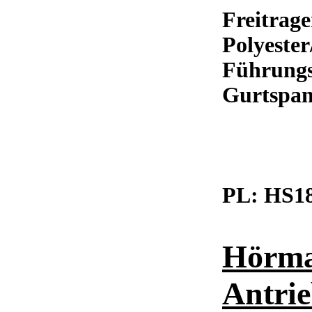
Freitrage
Polyeste
Führungs
Gurtspa
PL:
HS18
Hörma
Antrie