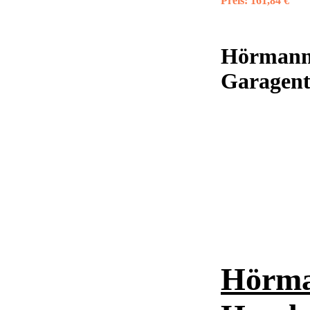
Preis:
161,84 €
Hörmann 
Garagento
Hörma