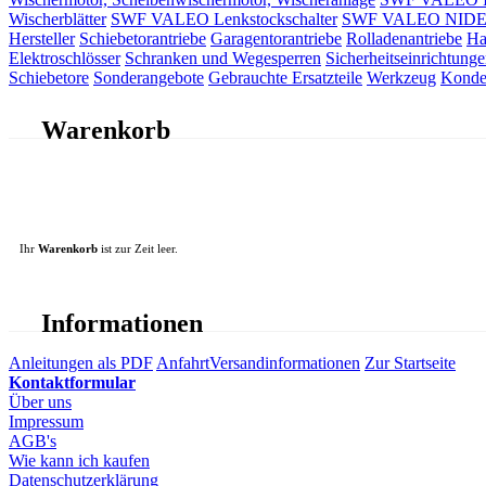
Wischerblätter
SWF VALEO Lenkstockschalter
SWF VALEO NIDEC 
Hersteller
Schiebetorantriebe
Garagentorantriebe
Rolladenantriebe
Ha
Elektroschlösser
Schranken und Wegesperren
Sicherheitseinrichtunge
Schiebetore
Sonderangebote
Gebrauchte Ersatzteile
Werkzeug
Konde
Warenkorb
Ihr
Warenkorb
ist zur Zeit leer.
Informationen
Anleitungen als PDF
Anfahrt
Versandinformationen
Zur Startseite
Kontaktformular
Über uns
Impressum
AGB's
Wie kann ich kaufen
Datenschutzerklärung