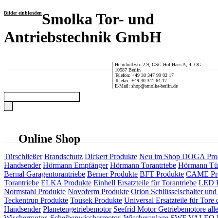
Bilder einblenden
Smolka Tor- und
Antriebstechnik GmbH
Helmholtzstr. 2-9, GSG-Hof Haus A, 4. OG
10587 Berlin
Telefon: +49 30 347 99 02 17
Telefax: +49 30 341 64 17
E-Mail: shop@smolka-berlin.de
Online Shop
Türschließer
Brandschutz
Dickert Produkte
Neu im Shop
DOGA Pro
Handsender
Hörmann Empfänger
Hörmann Torantriebe
Hörmann Tür
Bernal Garagentorantriebe
Berner Produkte
BFT Produkte
CAME Pr
Torantriebe
ELKA Produkte
Einhell Ersatzteile für Torantriebe
LED F
Normstahl Produkte
Novoferm Produkte
Orion Schlüsselschalter und 
Teckentrup Produkte
Tousek Produkte
Universal Ersatzteile für Tore 
Handsender
Planetengetriebemotor
Seefrid Motor Getriebemotore alle
Wischermotor, Scheibenwischermotor, Wischeranlage
SWF VALEO ITT