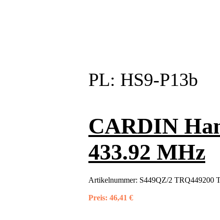
PL:
HS9-P13b
CARDIN Hand
433.92 MHz
Artikelnummer:
S449QZ/2 TRQ449200 T
Preis:
46,41 €