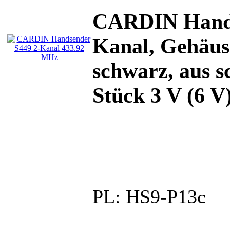
CARDIN Hands
Kanal, Gehäus
schwarz, aus s
Stück 3 V (6 V)
PL:
HS9-P13c