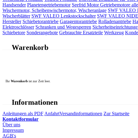
Handsender
Planetengetriebemotor
Seefrid Motor Getriebemotore alle
Wischermotor, Scheibenwischermotor, Wischeranlage
SWF VALEO ITT
Wischerblätter
SWF VALEO Lenkstockschalter
SWF VALEO NIDEC 
Hersteller
Schiebetorantriebe
Garagentorantriebe
Rolladenantriebe
Ha
Elektroschlösser
Schranken und Wegesperren
Sicherheitseinrichtunge
Schiebetore
Sonderangebote
Gebrauchte Ersatzteile
Werkzeug
Konde
Warenkorb
Ihr
Warenkorb
ist zur Zeit leer.
Informationen
Anleitungen als PDF
Anfahrt
Versandinformationen
Zur Startseite
Kontaktformular
Über uns
Impressum
AGB's