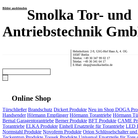
Bilder ausblenden
Smolka Tor- und
Antriebstechnik Gm
Helmholtzstr. 2-9, GSG-Hof Haus A, 4. OG
10587 Berlin
Telefon: +49 30 347 99 02 17
Telefax: +49 30 341 64 17
E-Mail: shop@smolka-berlin.de
Online Shop
Türschließer
Brandschutz
Dickert Produkte
Neu im Shop
DOGA Pro
Handsender
Hörmann Empfänger
Hörmann Torantriebe
Hörmann Tür
Bernal Garagentorantriebe
Berner Produkte
BFT Produkte
CAME Pr
Torantriebe
ELKA Produkte
Einhell Ersatzteile für Torantriebe
LED F
Normstahl Produkte
Novoferm Produkte
Orion Schlüsselschalter und 
Teckentrup Produkte
Tousek Produkte
Universal Ersatzteile für Tore 