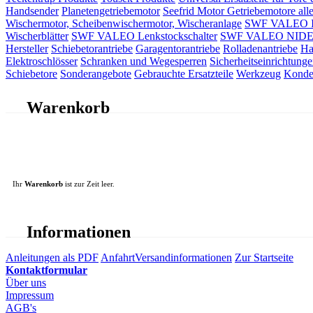
Handsender
Planetengetriebemotor
Seefrid Motor Getriebemotore alle
Wischermotor, Scheibenwischermotor, Wischeranlage
SWF VALEO ITT
Wischerblätter
SWF VALEO Lenkstockschalter
SWF VALEO NIDEC 
Hersteller
Schiebetorantriebe
Garagentorantriebe
Rolladenantriebe
Ha
Elektroschlösser
Schranken und Wegesperren
Sicherheitseinrichtunge
Schiebetore
Sonderangebote
Gebrauchte Ersatzteile
Werkzeug
Konde
Warenkorb
Ihr
Warenkorb
ist zur Zeit leer.
Informationen
Anleitungen als PDF
Anfahrt
Versandinformationen
Zur Startseite
Kontaktformular
Über uns
Impressum
AGB's