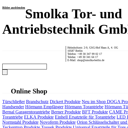
Bilder ausblenden
Smolka Tor- und
Antriebstechnik Gm
Helmholtzstr. 2-9, GSG-Hof Haus A, 4. OG
10587 Berlin
Telefon: +49 30 347 99 02 17
Telefax: +49 30 341 64 17
E-Mail: shop@smolka-berlin.de
Online Shop
Türschließer
Brandschutz
Dickert Produkte
Neu im Shop
DOGA Pro
Handsender
Hörmann Empfänger
Hörmann Torantriebe
Hörmann Tür
Bernal Garagentorantriebe
Berner Produkte
BFT Produkte
CAME Pr
Torantriebe
ELKA Produkte
Einhell Ersatzteile für Torantriebe
LED F
Normstahl Produkte
Novoferm Produkte
Orion Schlüsselschalter und 
Teckentrup Produkte
Tousek Produkte
Universal Ersatzteile für Tore 