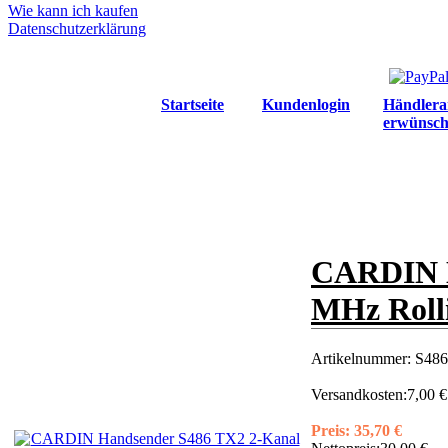
Wie kann ich kaufen
Datenschutzerklärung
Startseite
Kundenlogin
Händlera
erwünsch
CARDIN H
MHz Roll
Artikelnummer:
S486
Versandkosten:
7,00 €
Preis:
35,70 €